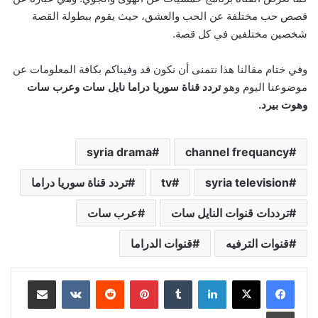
قصص حب مختلفة عن الحب والعشق، حيث يقوم ببطولة القصة
شخصين مختلفين في كل قصة.
وفي ختام مقالنا هذا نتمنى أن نكون قد وفيناكم بكافة المعلومات عن
موضوعنا اليوم وهو
تردد قناة سوريا دراما نايل سات وعرب سات
وهوت بيرد.
syria drama
channel frequancy
syria television
tv
تردد قناة سوريا دراما
ترددات قنوات النايل سات
عرب سات
قنوات الترفيه
قنوات الدراما
لينكدإن
بينتيريست
مشاركة عبر البريد
طباعة