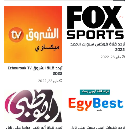
تردد قناة فوكس سبورت الجديد
2022
مايو 26, 2022
تردد قناة الشروق Echourouk TV
2022
مايو 22, 2022
تردد قنوات ايجي بست على نايل
تردد قناة أبو ظبي دراما علي نايل