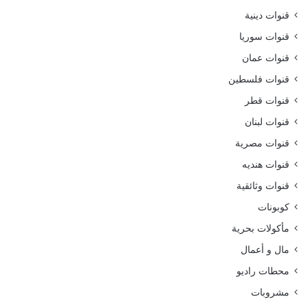
قنوات دينية
قنوات سوريا
قنوات عمان
قنوات فلسطين
قنوات قطر
قنوات لبنان
قنوات مصرية
قنوات هنديه
قنوات وثائقية
كوبونات
مأكولات بحرية
مال و أعمال
محطات راديو
مشروبات