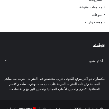
معلومات متنوعة
منوعات
موضة وازياء
الارشيف
الارشيف
ميكساوى هو أكبر موقع الكتونى عربي متخصص فى القنوات العربية بث مباشر
المجانية وترددات القنوات العربية على نايل سات وعرب سات والأقمار
الصناعية الاخرى وتحميل الألعاب المجانية وتحميل البرامج والخدمات...
© حقوق النشر 2026، جميع الحقوق محفوظة |
mexawy ميكساوى