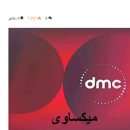
0
1٬257
4 دقائق