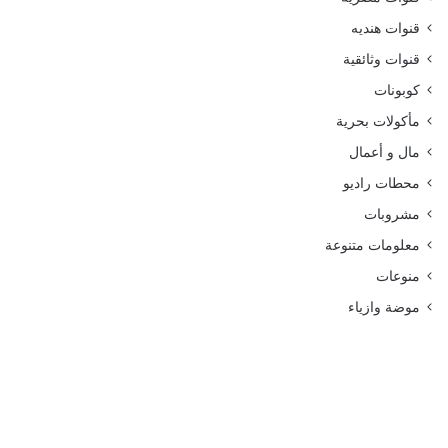
قنوات هنديه
قنوات وثائقية
كوبونات
مأكولات بحرية
مال و أعمال
محطات راديو
مشروبات
معلومات متنوعة
منوعات
موضة وازياء