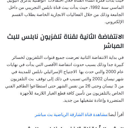
حيث بدأت فكرة أنشاء القناة خلال احتفالات الوطنية بذكرى اليوبيل
الماسي سنة 1992، حيث بدأت ببث قناة نابلس التجريبي من داخل
الجامعة وذلك من خلال الفعاليات الانجازية الخاصة بطلاب القسم
الإلكتروني.
الانتفاضة الثانية لقناة تلفزيون نابلس للبث
المباشر
في بداية الانتفاضة الثانية تعرضت جميع قنوات التلفزيون لخسائر
كبيرة جدا وذلك بسبب حدوث انتفاضة الأقصى التي بدأت في نهايات
عام 2000 والتي حدث بها الاجتياح الإسرائيلي نابلس للمدينة في
شهر نيسان 2002 والتي تسبب في ذلك إلى توقف بث التلفزيون
من 3 نيسان وحتى 26 من نفس الشهر حتى استطاعوا الطاقم الفني
الخاص بالتلفزيون من تأمين كافة قطع الغيار اللازمة للأجهزة
المتضررة وإعادة تشغيلها من جديد.
أقرأ أيضا:
مشاهدة قناة الشارقة الرياضية بث مباشر