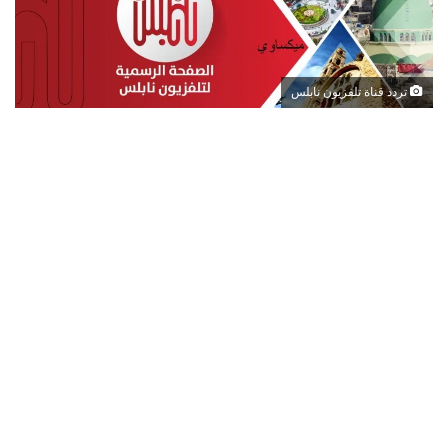
تردد قناة تلفزيون نابلس