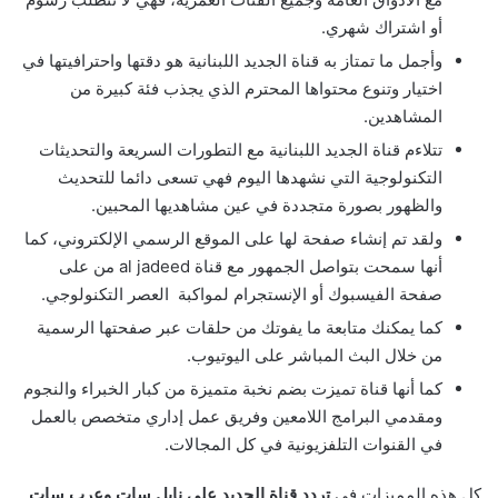
أو اشتراك شهري.
وأجمل ما تمتاز به قناة الجديد اللبنانية هو دقتها واحترافيتها في
اختيار وتنوع محتواها المحترم الذي يجذب فئة كبيرة من
المشاهدين.
تتلاءم قناة الجديد اللبنانية مع التطورات السريعة والتحديثات
التكنولوجية التي نشهدها اليوم فهي تسعى دائما للتحديث
والظهور بصورة متجددة في عين مشاهديها المحبين.
ولقد تم إنشاء صفحة لها على الموقع الرسمي الإلكتروني، كما
أنها سمحت بتواصل الجمهور مع قناة al jadeed من على
صفحة الفيسبوك أو الإنستجرام لمواكبة العصر التكنولوجي.
كما يمكنك متابعة ما يفوتك من حلقات عبر صفحتها الرسمية
من خلال البث المباشر على اليوتيوب.
كما أنها قناة تميزت بضم نخبة متميزة من كبار الخبراء والنجوم
ومقدمي البرامج اللامعين وفريق عمل إداري متخصص بالعمل
في القنوات التلفزيونية في كل المجالات.
كل هذه المميزات فى
تردد قناة الجديد على نايل سات وعرب سات