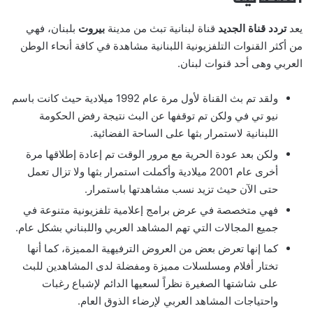
يعد
تردد قناة الجديد
قناة لبنانية تبث من مدينة
بيروت
بلبنان، فهي
من أكثر القنوات التلفزيونية اللبنانية مشاهدة في كافة أنحاء الوطن
العربي وهى أحد قنوات لبنان.
ولقد تم بث القناة لأول مرة عام 1992 ميلادية حيث كانت باسم
نيو تي في ولكن تم توقفها عن البث نتيجة رفض الحكومة
اللبنانية لاستمرار بثها على الساحة الفضائية.
ولكن بعد عودة الحرية مع مرور الوقت تم إعادة إطلاقها مرة
أخرى عام 2001 ميلادية وأكملت استمرار بثها ولا تزال تعمل
حتى الآن حيث تزيد نسب مشاهدتها باستمرار.
فهي متخصصة في عرض برامج إعلامية تلفزيونية متنوعة في
جميع المجالات التي تهم المشاهد العربي واللبناني بشكل عام.
كما إنها تعرض بعض من العروض الترفيهية المميزة، كما أنها
تختار أفلام ومسلسلات مميزة ومفضلة لدى المشاهدين للبث
على شاشتها الصغيرة نظراً لسعيها الدائم لإشباع رغبات
واحتياجات المشاهد العربي لإرضاء الذوق العام.