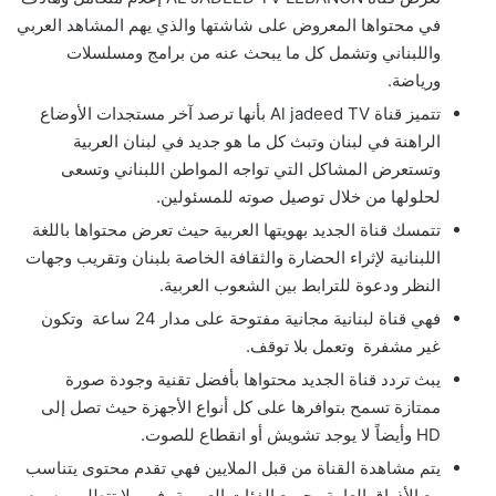
في محتواها المعروض على شاشتها والذي يهم المشاهد العربي
واللبناني وتشمل كل ما يبحث عنه من برامج ومسلسلات
ورياضة.
تتميز قناة Al jadeed TV بأنها ترصد آخر مستجدات الأوضاع
الراهنة في لبنان وتبث كل ما هو جديد في لبنان العربية
وتستعرض المشاكل التي تواجه المواطن اللبناني وتسعى
لحلولها من خلال توصيل صوته للمسئولين.
تتمسك قناة الجديد بهويتها العربية حيث تعرض محتواها باللغة
اللبنانية لإثراء الحضارة والثقافة الخاصة بلبنان وتقريب وجهات
النظر ودعوة للترابط بين الشعوب العربية.
فهي قناة لبنانية مجانية مفتوحة على مدار 24 ساعة وتكون
غير مشفرة وتعمل بلا توقف.
يبث تردد قناة الجديد محتواها بأفضل تقنية وجودة صورة
ممتازة تسمح بتوافرها على كل أنواع الأجهزة حيث تصل إلى
HD وأيضاً لا يوجد تشويش أو انقطاع للصوت.
يتم مشاهدة القناة من قبل الملايين فهي تقدم محتوى يتناسب
مع الأذواق العامة وجميع الفئات العمرية، فهي لا تتطلب رسوم