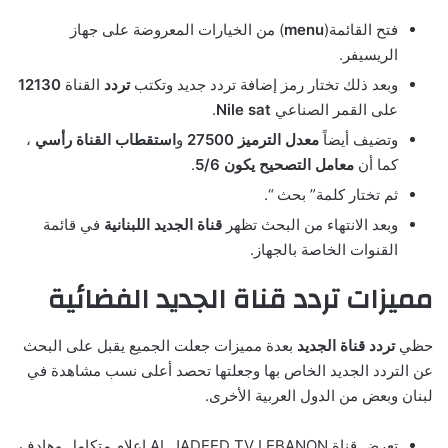
فتح القائمة(
menu
) من الخيارات المعروضة على جهاز
الريسيفر.
وبعد ذلك تختار رمز إضافة تردد جديد وتكتب
تردد
القناة
12130
على القمر الصناعي
Nile sat
.
وتضيف أيضاً
معدل الترميز
27500
و
استقطاب القناة رأسي
،
كما أن
معامل التصحيح يكون 5/6
.
ثم تختار كلمة” بحث “.
وبعد الانتهاء من البحث تظهر
قناة الجديد اللبنانية
في قائمة
القنوات الخاصة بالجهاز.
مميزات تردد قناة الجديد الفضائية
حظي
تردد قناة الجديد
بعدة مميزات جعلت الجميع يقبل على البحث
عن التردد الجديد الخاص بها وجعلتها تحصد أعلى نسب مشاهدة في
لبنان وبعض من الدول العربية الأخرى.
تعرض قناة AL JADEED TV LEBANON إعلام متكامل وهادف