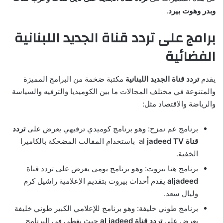
وبدر وهوت بيرد
.
برامج على تردد قناة الجديد اللبنانية
الفضائية
يقدم
تردد قناة الجديد اللبنانية
مكتبة ضخمة من البرامج المميزة
والمتنوعة في مختلف المجالات ما بين الكوميديا والترفيه والسياسة
والرياضة والاقتصاد مثل:
برنامج عم نمزح: وهو برنامج كوميدي ترفيهي يعرض على
تردد
قناة
jadeed TV
al
باستخدام المقالب المضحكة بالكاميرا
الخفية.
برنامج هنا بيروت: وهو برنامج يومي يعرض على تردد قناة
aljadeed
يقدم أحداث بيروت بتقديم الإعلامية راشيل كرم
وليال سعد.
برنامج طوني خليفة: وهو برنامج للإعلامي الكبير طوني خليفة
يعرض على
تردد قناة al jadeed
حيث يغطي في البرنامج