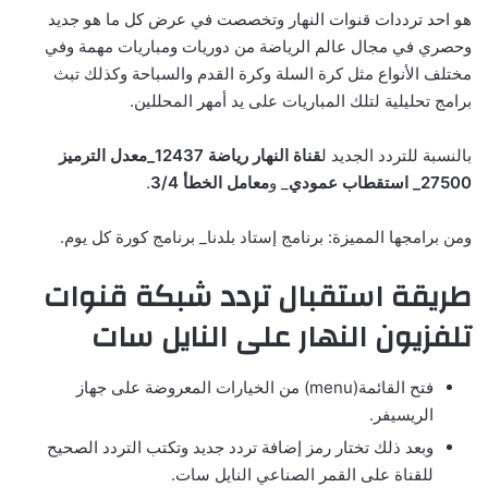
هو احد ترددات قنوات النهار وتخصصت في عرض كل ما هو جديد
وحصري في مجال عالم الرياضة من دوريات ومباريات مهمة وفي
مختلف الأنواع مثل كرة السلة وكرة القدم والسباحة وكذلك تبث
برامج تحليلية لتلك المباريات على يد أمهر المحللين.
بالنسبة للتردد الجديد ل
قناة النهار رياضة
12437_معدل الترميز
27500_ استقطاب عمودي
_ و
معامل الخطأ 3/4
.
ومن برامجها المميزة: برنامج إستاد بلدنا_ برنامج كورة كل يوم.
طريقة استقبال تردد شبكة قنوات
تلفزيون النهار على النايل سات
فتح القائمة(menu) من الخيارات المعروضة على جهاز
الريسيفر.
وبعد ذلك تختار رمز إضافة تردد جديد وتكتب التردد الصحيح
للقناة على القمر الصناعي النايل سات.