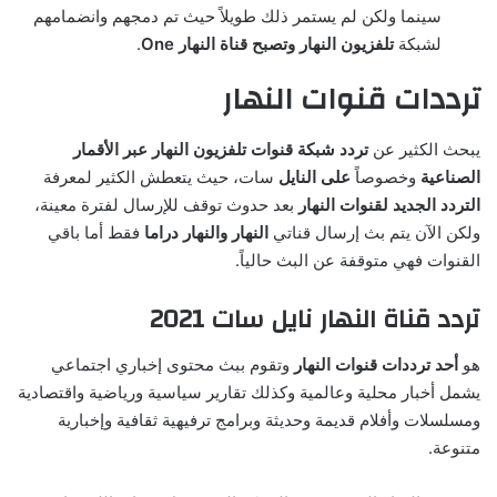
سينما ولكن لم يستمر ذلك طويلاً حيث تم دمجهم وانضمامهم
لشبكة
تلفزيون النهار وتصبح قناة النهار One
.
ترددات قنوات النهار
يبحث الكثير عن
تردد شبكة قنوات تلفزيون النهار عبر الأقمار
الصناعية
وخصوصاً
على النايل
سات، حيث يتعطش الكثير لمعرفة
التردد الجديد لقنوات النهار
بعد حدوث توقف للإرسال لفترة معينة،
ولكن الآن يتم بث إرسال قناتي
النهار والنهار دراما
فقط أما باقي
القنوات فهي متوقفة عن البث حالياً.
تردد قناة النهار نايل سات 2021
هو
أحد ترددات قنوات النهار
وتقوم ببث محتوى إخباري اجتماعي
يشمل أخبار محلية وعالمية وكذلك تقارير سياسية ورياضية واقتصادية
ومسلسلات وأفلام قديمة وحديثة وبرامج ترفيهية ثقافية وإخبارية
متنوعة.