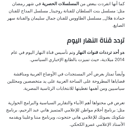
كما أنها انفردت ببعض من
المسلسلات الحصرية
في شهر رمضان
مثل: مسلسل بنت السلطان للفنانة روجينا_ مسلسل المداح للفنان
حمادة هلال_ مسلسل الطاووس للفنان جمال سليمان والفنانة سهر
الصايغ.
تردد قناة النهار اليوم
هو
أحد ترددات قنوات النهار
وتم تأسيس قناة النهار اليوم في عام
2014 ميلادية، حيث تميزت بالطابع الإخباري السياسي.
وأيضاً تمتاز بعرض آخر المستجدات في الأوضاع العربية ومناقشة
قضاياها المطروحة على الساحة العربية على يد متخصصين ومحللين
سياسيين ومن أهمها تغطيتها للانتخابات الرئاسية المصرية.
تعرض في محتواها أهم الأنباء والتقارير السياسية والبرامج الحوارية
مثل: برنامج أحلام مواطن للإعلامي المتميز هاني عبد الرحيم، برنامج
شكوتك بصوتك للإعلامي هاني حتحوت، وبرنامج مننا وعلينا ويقدمه
الأستاذ الإعلامي عمرو الكحكي.