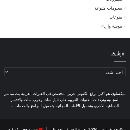
معلومات متنوعة
منوعات
موضة وازياء
الارشيف
الارشيف
ميكساوى هو أكبر موقع الكتونى عربي متخصص فى القنوات العربية بث مباشر
المجانية وترددات القنوات العربية على نايل سات وعرب سات والأقمار
الصناعية الاخرى وتحميل الألعاب المجانية وتحميل البرامج والخدمات...
© حقوق النشر 2026، جميع الحقوق محفوظة |
mexawy ميكساوى