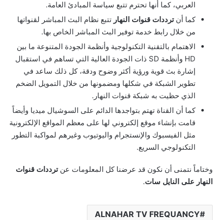
العربي، كما أنها تحترم تتبع سياسة المبادئ العامة.
كما أن
ترددات قنوات النهار
تتبع نظام البث المباشر لقنواتها
من خلال رابط خدمة توفير البث المباشر الخاص بها.
الاهتمام بالتقنية التكنولوجية وأنظمة الجودة المتنوعة ما بين
HD وأنظمة SD ذات الجودة العالية التي تساهم في استقبال
إشارة بث قوية ورؤية أكثر وضوح ودقة، كل ذلك ساعد في
تطوير الشبكة في شكلها ومضمونها من خلال التمويل الضخم
الذي حظيت به شبكة قنوات النهار.
كما أن القناة تهتم بتواجدها الدائم على السوشيال ميديا وأيضاً
قامت بإنشاء موقع إلكتروني لها على معظم المواقع الإلكترونية
مثل الفيسبوك والإنستجرام واليوتيوب وغيرهم لمواكبة التطور
التكنولوجي السريع.
وختاماً نتمنى أن نكون قد عرضنا كل المعلومات عن
ترددات قنوات
النهار على النايل سات
.
ALNAHAR TV FREQUANCY