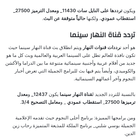
ويكون
ترددها على النايل سات
11430_ ومعدل الترميز 27500_
استقطاب عمودي
، ولكنها
حالياً متوقفة عن البث
.
تردد قناة النهار سينما
هو أحد ت
رددات قنوات النهار
ويتم انطلاق بث قناة النهار سينما حيث
تكون نافذة للعالم تطل على السينما العربية والعالمية وبث كل ما هو
جديد من أفلام عربية وأجنبية سينمائية متنوعة ما بين الدراما والأكشن
والكوميدي، وأيضاً يتم فيها بث للبرامج الجميلة التي تعرض أخبار
النجوم وآخر أعمالهم السينمائية.
بالنسبة للتردد الجديد ل
قناة النهار سينما
يكون
12437_
و
معدل
ترميزها 27500
_
استقطاب عمودي
_ و
معامل التصحيح 3/4
.
ومن برامجها المميزة: برنامج أحلى النجوم حيث تقدمه الإعلامية
الجميلة بوسي شلبي_ برنامج الملكة للمذيعة المتميزة رحاب زين
الدين.