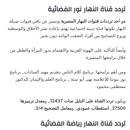
تردد قناة النهار نور الفضائية
هو أ
حد ترددات قنوات النهار المصرية
وتتميز عن باقي قنوات شبكة
النهار بكونها قناة دينية اجتماعية تهتم بإعادة نشر الأخلاق والوسطية
وروح التسامح بين أفراد الشعب الواحد دون تحيز.
وأيضاً للتأكيد على الهوية العربية والاهتمام بدور المرأة والطفل من
خلال برامجها المتميزة.
ومن أهم برامجها: برنامج كلام الناس بتقديم مهند السادات_ برنامج
نور بيوتنا للإعلامية نهى أبو ستة _ برنامج العلم والإيمان للدكتور
مصطفى محمود.
ويكون
تردد القناة على النايل سات
12437_
و
معدل ترميزها
27500
_
استقطاب عمودي
_ و
معامل التصحيح 3/4.
تردد قناة النهار رياضة الفضائية