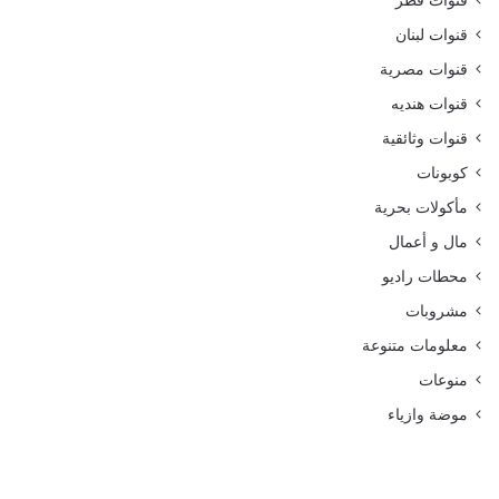
قنوات قطر
قنوات لبنان
قنوات مصرية
قنوات هنديه
قنوات وثائقية
كوبونات
مأكولات بحرية
مال و أعمال
محطات راديو
مشروبات
معلومات متنوعة
منوعات
موضة وازياء