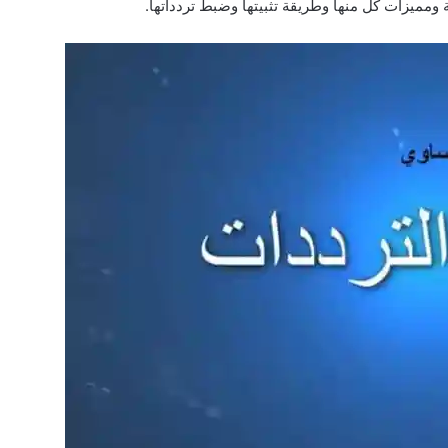
ومميزات كل منها وطريقة تثبيتها وضبط تردداتها.