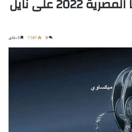
ترددات قنوات السينما المصرية 2022 على نايل
0
1٬587
5 دقائق