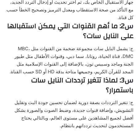
جهاز الاستقبال الخاص بك، ثم اختر تحديث أو إدخال التردد الجديد،
مع التأكد من صحة الاستقطاب ومعدل الترميز وتصحيح الخطأ حسب
كل قناة.
س2: ما أهم القنوات التي يمكن استقبالها
على النايل سات؟
ج: يشمل النايل سات مجموعة ضخمة من القنوات مثل MBC،
DMC، قناة الحياة، روتانا، سما دبي، وقنوات الأطفال مثل طيور
الجنة وماجد وسبيس تون، بالإضافة إلى القنوات الإسلامية مثل
المجد للقرآن الكريم، وجميعها متاحة بدقة HD أو SD حسب القناة.
س3: لماذا تتغير ترددات النايل سات
باستمرار؟
ج: تتغير الترددات بصفة دورية لضمان تحسين جودة البث وتقليل
التشويش، وإضافة قنوات جديدة، وضبط الصوت والصورة بشكل
أفضل لجميع المشاهدين على مستوى العالم، وبالتالي يحتاج
المستخدمون لتحديث تردداتهم بانتظام.