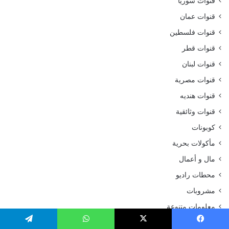
قنوات سوريا
قنوات عمان
قنوات فلسطين
قنوات قطر
قنوات لبنان
قنوات مصرية
قنوات هنديه
قنوات وثائقية
كوبونات
مأكولات بحرية
مال و أعمال
محطات راديو
مشروبات
معلومات متنوعة
منوعات
يسبوك
‫X
واتساب
تيلقرام