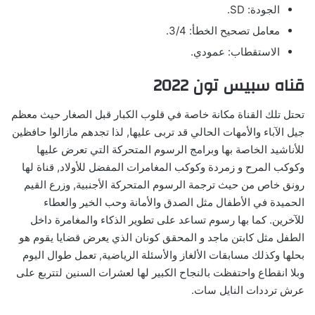
الجودة: SD.
معامل تصحيح الخطأ: 3/4.
الاستقطاب: عمودي.
قناه سبيس تون 2022
تحتل تلك القناة مكانة خاصة في قلوب الكبار قبل الصغار حيث معظم
جيل الآباء والأمهات الحالي قد تربى عليها, لذا تجدهم مازالوا حافظين
للأناشيد الخاصة بها وبرامج الرسوم المتحركة التي تعرض عليها
وكوكب المرح و زمردة وكوكب المغامرات المفضل للأولاد, قناة لها
رونق خاص من حيث ترجمة الرسوم المتحركة الأجنبية, وزرع القيم
الحميدة في الأطفال مثل الصدق والأمانة وحب الخير والعطاء
للآخرين. كما بها رسوم تساعد على تطوير الذكاء والمغامرة داخل
الطفل مثل كابتن ماجد و المحقق كونان الذي يعرض قضايا يقوم هو
بحلها وكذلك مسابقات الألغاز والأسئلة الرياضية, تعمل طوال اليوم
وبلا انقطاع واحتفظت بالنجاح الكبير لها لعشرات السنين لتتربع على
عرش ترددات النايل سات.