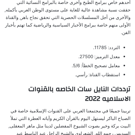
أحدهم خاص ببرامج الطبخ وأخرى خاصة بالبرامج النسائية التي
حققت نسبة مشاهدة عالية للغاية على مستوى الوطن العربي بأكمله,
والأخرى من أجل المسلسلات الحصرية التي تحقق نجاح باهر, والقناة
الأولى منهم خاصة ببرامج الأخبار السياسية والرياضية كما تهتم بأخبار
الفن.
التردد: 11785.
معدل الترميز: 27500.
معامل تصحيح الخطأ: 5/6.
استقطاب القناة: رأسي.
ترددات النايل سات الخاصه بالقنوات
الاسلاميه 2022
تربينا جميعًا في مجتمعنا العربي على القنوات الإسلامية خاصة في
الصباح الباكر ليستهل اليوم بالقرآن الكريم وآياته العطرة التي تملأ
البيت بركة وخير بصوت الشيوخ المفضلين لدينا مثل ماهر المعقلى,
السديس رحمه الله, الشعراوي والشيخ الراحل عبد الباسط عبد