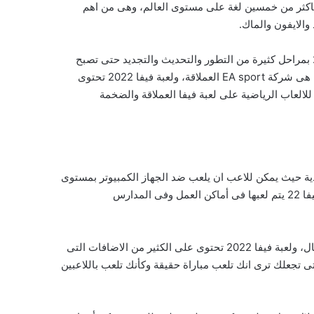
ة باكثر من خمسين لغة على مستوى العالم، وهى من اهم
نحن جميعا نعرف تحميل لعبة فيفا 2022 والتى هى من أهم الانجازات والابتكارات فى عالم الالعاب والكمبيوتر، ولقد مرت لعبة فيفا 20 بمراحل كثيرة من التطور والتحديث والتجديد حتى تصبح
كما نراها اليوم، ولعبة فيفا تم تأسيسها من قبل شركة الالعاب العالمية والتى تسمى EA CANADA، والموزع الرسمى للعبة فيفا 2022 هى شركة EA sport العملاقة، ولعبة فيفا 2022 تحتوى
للالعاب الرياضية على لعبة فيفا العملاقة والضخمة
عبة فردية حيث يمكن للاعب ان يلعب ضد الجهاز الكمبيوتر بمستوى
مناسب له، ويستطيع أى احد منا لعب لعبة فيفا 22 فى أى مكان وفى كل زمان دون معانا فى التعلم او اللعب، فاذا نظرنا نجد أن لعبة فيفا 22 يتم لعبها فى أماكن العمل وفى المدارس
تحميل لعبة فيفا 2022 يلعبها كل انسان مهما اختلف عمره او مكانته فيلعبها الشباب والكبار والصغار والنساء والبنات وكبار السن والرجال، ولعبة فيفا 2022 تحتوى على الكثير من الاضافات التى
تى تجعلك ترى انك تلعب مباراة حقيقة وكأنك تلعب باللاعبين