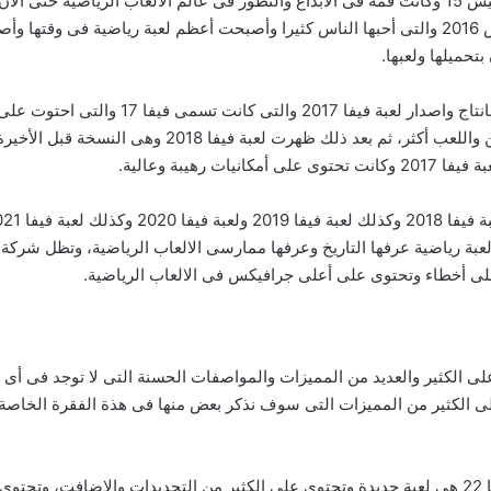
تم بعد ذلك اصدار لعبة بيس لعام 2015 والتى كانت تسمى بيس 15 وكانت قمة فى الابداع والتطور فى ع
التفاصيل والتمريرات وكل شئ، ثم بعد ذلك ظهرت لعبة بيس 2016 والتى أحبها الناس كثيرا وأصبحت أ
واحتوت على جودة أكثر وجرافيكس أعلى وتحكم فى اللاعبين 
هيبة وعالية.
ى أضخم لعبة رياضية عرفها التاريخ وعرفها ممارسى الالعاب الرياضية، وتظل شرك