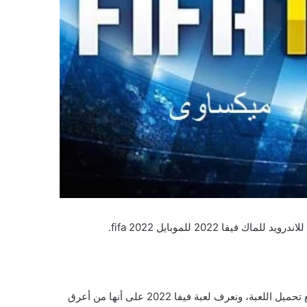
اك فيفا 2022 للموبايل fifa 2022.
السلام عليكم كل محبى لعبة فيفا اليومنقدم لكم أحدث اصدار للعبة فيفا وهى اصدار 2022 الجديد برابط مباشر ومضغوط حتى تستطيع تحميل اللعبة، ونعرف لعبة فيفا 2022 على أنها من أعرق