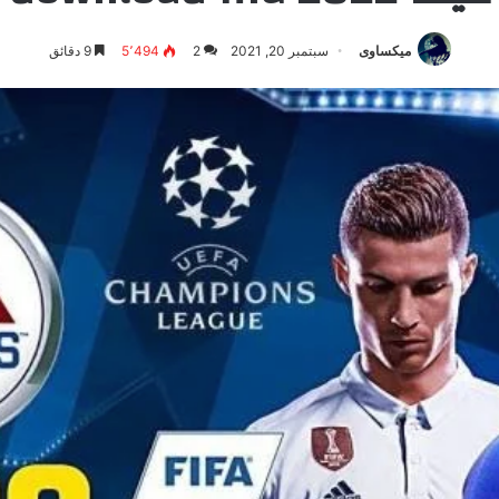
ميكساوى
سبتمبر 20, 2021
2
5٬494
9 دقائق