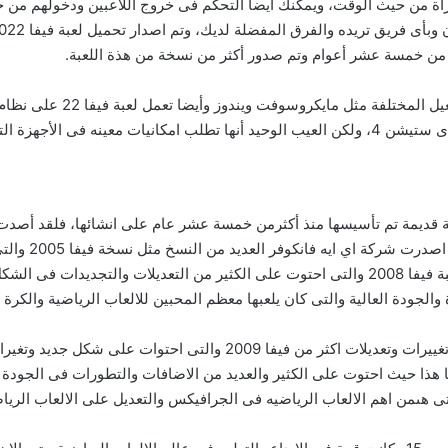
اة من حيث الوقت، ويمكنك أيضا التحكم فى خروج اللاعبين ودخولهم من
ر من خمسة عشر أعوام وتم صدور أكثر من نسخة من هذة اللعبة.
بة حديثة بل هى لعبة قديمة تم تأسيسها منذ أكثرمن خمسة عشر عام على انشائها، فلق
حتى الان والن
بعد ذلك ظهرت لعبة فيفا الرياضية 2010 والتى احتوى على تغييرات وتعديلات
منا هذا حيث احتوت على الكثير والعديد من الاضافات والتطورات فى الجودة 