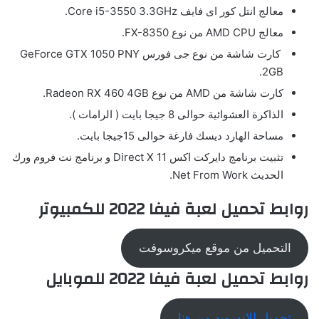
معالج انتل كور اى فايف Core i5-3550 3.3GHz.
معالج AMD CPU من نوع FX-8350.
كارت شاشة من نوع جى فورس GeForce GTX 1050 PNY
2GB.
كارت شاشة من AMD من نوع Radeon RX 460 4GB.
الذاكرة العشوائية حوالى 8 جيجا بايت ( الرامات ).
مساحة الهارد ديسك فارغة حوالى 15جيجا بايت.
تثبيت برنامج دايركت اكس Direct X 11 و برنامج نت فروم ورك
الحديث Net From Work.
روابط تحميل لعبة فيفا 2022 للكمبيوتر
التحميل من موقع ميكروسوفت
روابط تحميل لعبة فيفا 2022 للموبايل
تحميل للاندرويد من هنا