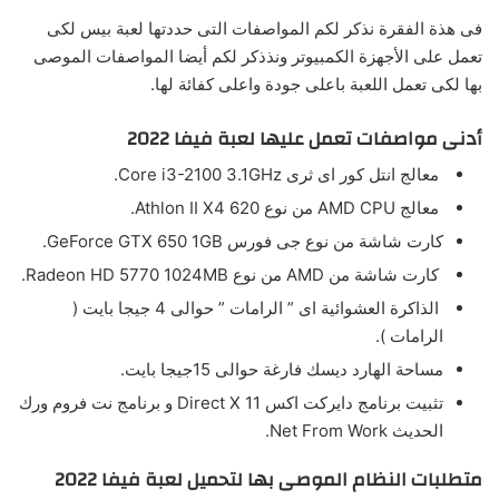
فى هذة الفقرة نذكر لكم المواصفات التى حددتها لعبة بيس لكى
تعمل على الأجهزة الكمبيوتر ونذذكر لكم أيضا المواصفات الموصى
بها لكى تعمل اللعبة باعلى جودة واعلى كفائة لها.
أدنى مواصفات تعمل عليها لعبة فيفا 2022
معالج انتل كور اى ثرى Core i3-2100 3.1GHz.
معالج AMD CPU من نوع Athlon II X4 620.
كارت شاشة من نوع جى فورس GeForce GTX 650 1GB.
كارت شاشة من AMD من نوع Radeon HD 5770 1024MB.
الذاكرة العشوائية اى ” الرامات ” حوالى 4 جيجا بايت (
الرامات ).
مساحة الهارد ديسك فارغة حوالى 15جيجا بايت.
تثبيت برنامج دايركت اكس Direct X 11 و برنامج نت فروم ورك
الحديث Net From Work.
متطلبات النظام الموصى بها لتحميل لعبة فيفا 2022