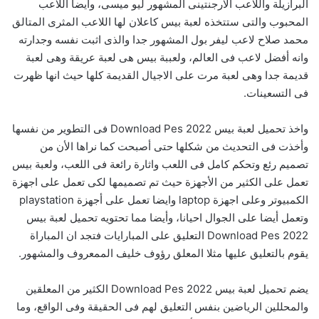
البرازيلة واللاعب الارجنتينى المشهور ليو ميسى، وأيضا اللاعب
المحبوب والتى ستتخذه لعبة بيس كاعلان لها اللاعب المثرى المتالق
محمد صلاح لاعب ليفر بول المشهور جدا والذى اثبت نفسه وجدارته
وانه أفضل لاعب فى العالم، ولعببة بيس هى لعبة عريقة وهى لعبة
قديمة جدا وهى لعبة مرت على الاجيال القديمة كلها حيث انها ظهرت
فى التسعينات.
واخذ تحميل لعبة بيس 2022 Download Pes فى التطوير من نفسها
وأخذت فى التحديث من شكلها حتى أصبحت كما نراها الأن من
تصميم رئع وتحكم كامل فى اللعب واثارة رائعة فى اللعب، ولعبة بيس
تعمل على الكثير من الأجهزة حيث تم تصميمها لكى تعمل على اجهزة
الكمبيوتر وعلى اجهزة laptop وايضا تعمل على أجهزة playstation
وتعمل أيضا على الجوال احيانا، وأيضا مما تحتويه تحميل لعبة بيس
2022 Download Pes التعليق على المبارايات فتجد ان المباراة
يقوم بالتعليق عليها مثلا المعلق رؤوف خليف الممعروف والمشهور.
يضم تحميل لعبة بيس 2022 Download Pes الكثير من المعلقين
والمحللين الرياضين بنفس التعليق لهم فى الحقيقة وفى الواقع، وما