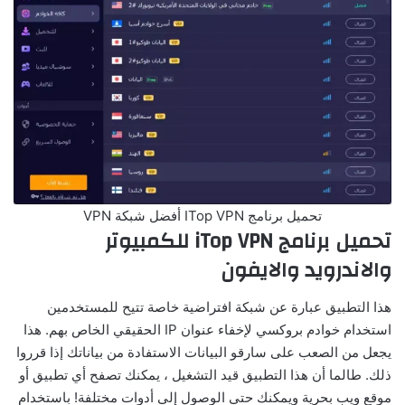
تحميل برنامج ITop VPN أفضل شبكة VPN
تحميل برنامج iTop VPN للكمبيوتر
والاندرويد والايفون
هذا التطبيق عبارة عن شبكة افتراضية خاصة تتيح للمستخدمين
استخدام خوادم بروكسي لإخفاء عنوان IP الحقيقي الخاص بهم. هذا
يجعل من الصعب على سارقو البيانات الاستفادة من بياناتك إذا قرروا
ذلك. طالما أن هذا التطبيق قيد التشغيل ، يمكنك تصفح أي تطبيق أو
موقع ويب بحرية ويمكنك حتى الوصول إلى أدوات مختلفة! باستخدام