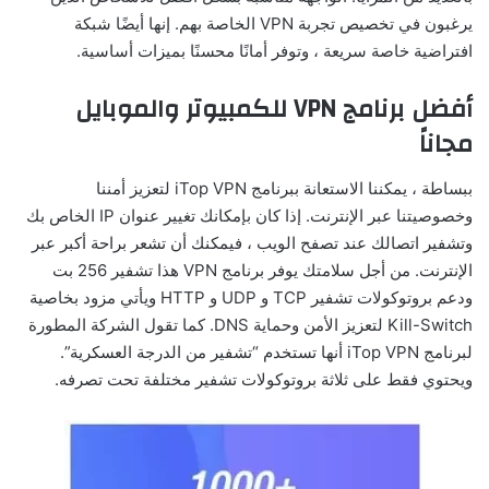
يرغبون في تخصيص تجربة VPN الخاصة بهم. إنها أيضًا شبكة
افتراضية خاصة سريعة ، وتوفر أمانًا محسنًا بميزات أساسية.
أفضل برنامج VPN للكمبيوتر والموبايل
مجاناً
ببساطة ، يمكننا الاستعانة ببرنامج iTop VPN لتعزيز أمننا
وخصوصيتنا عبر الإنترنت. إذا كان بإمكانك تغيير عنوان IP الخاص بك
وتشفير اتصالك عند تصفح الويب ، فيمكنك أن تشعر براحة أكبر عبر
الإنترنت. من أجل سلامتك يوفر برنامج VPN هذا تشفير 256 بت
ودعم بروتوكولات تشفير TCP و UDP و HTTP ويأتي مزود بخاصية
Kill-Switch لتعزيز الأمن وحماية DNS. كما تقول الشركة المطورة
لبرنامج iTop VPN أنها تستخدم “تشفير من الدرجة العسكرية”.
ويحتوي فقط على ثلاثة بروتوكولات تشفير مختلفة تحت تصرفه.