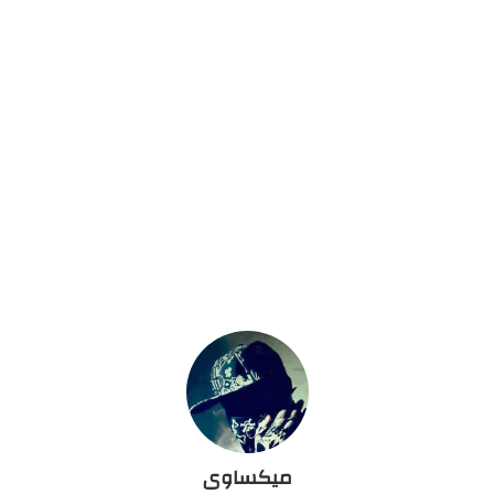
ميكساوى