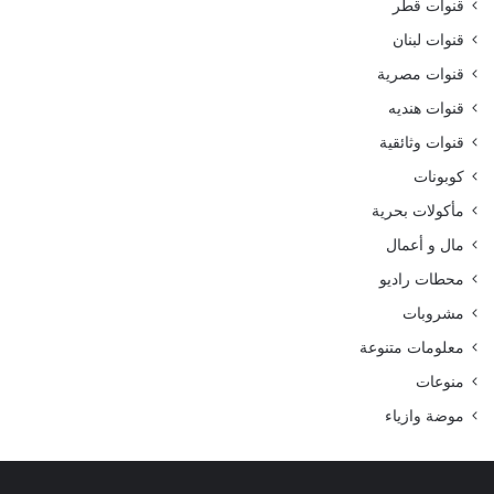
قنوات قطر
قنوات لبنان
قنوات مصرية
قنوات هنديه
قنوات وثائقية
كوبونات
مأكولات بحرية
مال و أعمال
محطات راديو
مشروبات
معلومات متنوعة
منوعات
موضة وازياء