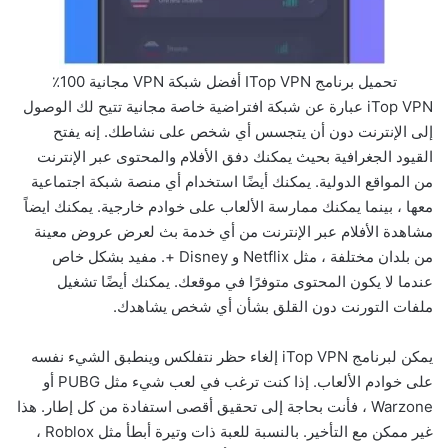
تحميل برنامج ITop VPN أفضل شبكة VPN مجانية 100٪
iTop VPN عبارة عن شبكة افتراضية خاصة مجانية تتيح لك الوصول
إلى الإنترنت دون أن يتجسس أي شخص على نشاطك. إنه يفتح
القيود الجغرافية بحيث يمكنك دفق الأفلام والمحتوى عبر الإنترنت
من المواقع الدولية. يمكنك أيضًا استخدام أي منصة شبكة اجتماعية
معها ، بينما يمكنك ممارسة الألعاب على خوادم خارجية. يمكنك ايضاً
مشاهدة الأفلام عبر الإنترنت من أي خدمة بث لعرض عروض معينة
من بلدان مختلفة ، مثل Netflix و Disney +. مفيد بشكل خاص
عندما لا يكون المحتوى متوفرًا في موقعك. يمكنك أيضًا تشغيل
ملفات التورنت دون القلق بشأن أي شخص يشاهدك.
يمكن لبرنامج iTop VPN إلغاء حظر نتفلكس وينطبق الشيء نفسه
على خوادم الألعاب. إذا كنت ترغب في لعب شيء مثل PUBG أو
Warzone ، فأنت بحاجة إلى تحقيق أقصى استفادة من كل إطار. هذا
غير ممكن مع التأخير. بالنسبة للعبة ذات وتيرة أبطأ مثل Roblox ،