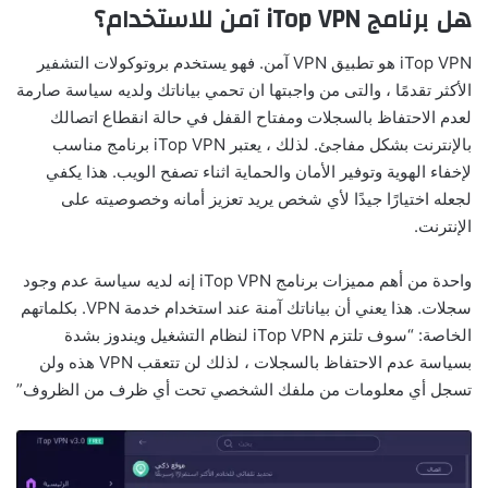
هل برنامج iTop VPN آمن للاستخدام؟
iTop VPN هو تطبيق VPN آمن. فهو يستخدم بروتوكولات التشفير
الأكثر تقدمًا ، والتى من واجبتها ان تحمي بياناتك ولديه سياسة صارمة
لعدم الاحتفاظ بالسجلات ومفتاح القفل في حالة انقطاع اتصالك
بالإنترنت بشكل مفاجئ. لذلك ، يعتبر iTop VPN برنامج مناسب
لإخفاء الهوية وتوفير الأمان والحماية اثناء تصفح الويب. هذا يكفي
لجعله اختيارًا جيدًا لأي شخص يريد تعزيز أمانه وخصوصيته على
الإنترنت.
واحدة من أهم مميزات برنامج iTop VPN إنه لديه سياسة عدم وجود
سجلات. هذا يعني أن بياناتك آمنة عند استخدام خدمة VPN. بكلماتهم
الخاصة: “سوف تلتزم iTop VPN لنظام التشغيل ويندوز بشدة
بسياسة عدم الاحتفاظ بالسجلات ، لذلك لن تتعقب VPN هذه ولن
تسجل أي معلومات من ملفك الشخصي تحت أي ظرف من الظروف”