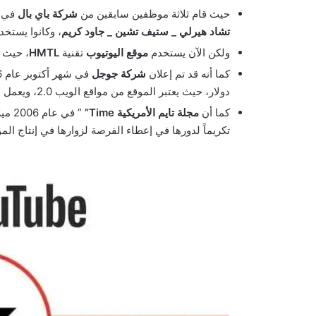
حيث قام ثلاثة موظفين سابقين من
شركة باي بال
في
تشاد هيرلي _ ستيف تشين _ جاود كريم
، وكانوا يستخ
ولكن الآن يستخدم
موقع اليوتيوب
تقنية
HMTL
، حيث 
كما أنه قد تم إعلان
شركة جوجل
في شهر أكتوبر عام 2006 ميلادية بتوصلها لإتفاقية لشراء
دولار، حيث يعتبر الموقع من مواقع الويب 2.0، ويعمل الآن كإحدى الشركات الفرعية
كما أن
مجلة تايم الأمريكية
Time”
” في عام 2006 ميلادية قد اختارت
تكريماً لدورها في إعطاء الفرصة لزوارها في إنتاج الم