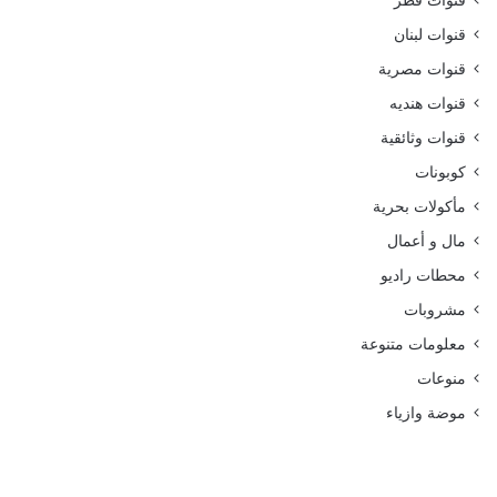
قنوات قطر
قنوات لبنان
قنوات مصرية
قنوات هنديه
قنوات وثائقية
كوبونات
مأكولات بحرية
مال و أعمال
محطات راديو
مشروبات
معلومات متنوعة
منوعات
موضة وازياء