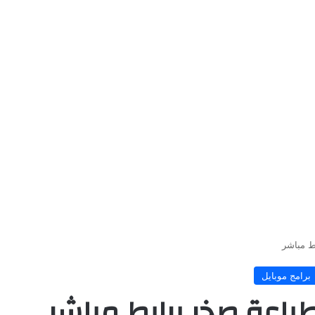
ط مباشر
برامج موبايل
طباعة صخر برابط مباشر