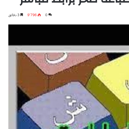
0
9٬796
3 دقائق