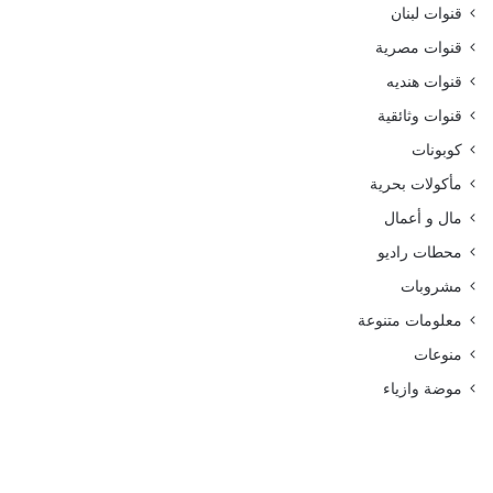
قنوات لبنان
قنوات مصرية
قنوات هنديه
قنوات وثائقية
كوبونات
مأكولات بحرية
مال و أعمال
محطات راديو
مشروبات
معلومات متنوعة
منوعات
موضة وازياء