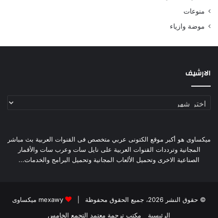
منوعات
موضة وازياء
الارشيف
الارشيف
ميكساوى هو أكبر موقع الكتونى عربي متخصص فى القنوات العربية بث مباشر
المجانية وترددات القنوات العربية على نايل سات وعرب سات والأقمار
الصناعية الاخرى وتحميل الألعاب المجانية وتحميل البرامج والخدمات...
© حقوق النشر 2026، جميع الحقوق محفوظة |
mexawy ميكساوى
الرئيسية
مكتب ترجمة معتمد التجمع الخامس