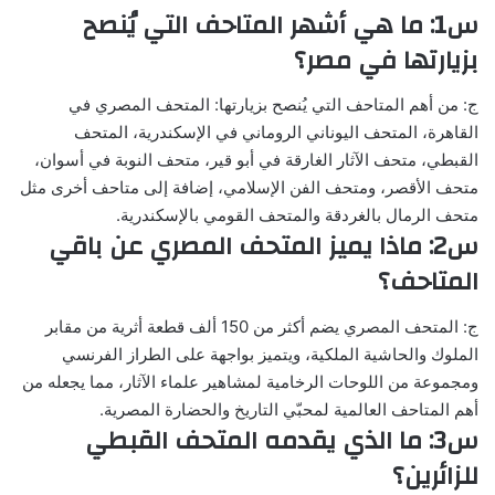
س1: ما هي أشهر المتاحف التي يُنصح
بزيارتها في مصر؟
ج: من أهم المتاحف التي يُنصح بزيارتها: المتحف المصري في
القاهرة، المتحف اليوناني الروماني في الإسكندرية، المتحف
القبطي، متحف الآثار الغارقة في أبو قير، متحف النوبة في أسوان،
متحف الأقصر، ومتحف الفن الإسلامي، إضافة إلى متاحف أخرى مثل
متحف الرمال بالغردقة والمتحف القومي بالإسكندرية.
س2: ماذا يميز المتحف المصري عن باقي
المتاحف؟
ج: المتحف المصري يضم أكثر من 150 ألف قطعة أثرية من مقابر
الملوك والحاشية الملكية، ويتميز بواجهة على الطراز الفرنسي
ومجموعة من اللوحات الرخامية لمشاهير علماء الآثار، مما يجعله من
أهم المتاحف العالمية لمحبّي التاريخ والحضارة المصرية.
س3: ما الذي يقدمه المتحف القبطي
للزائرين؟