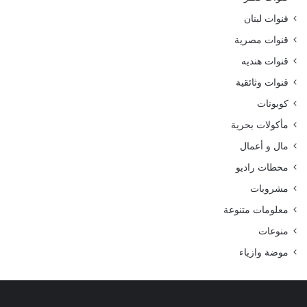
قنوات لبنان
قنوات مصرية
قنوات هنديه
قنوات وثائقية
كوبونات
مأكولات بحرية
مال و أعمال
محطات راديو
مشروبات
معلومات متنوعة
منوعات
موضة وازياء