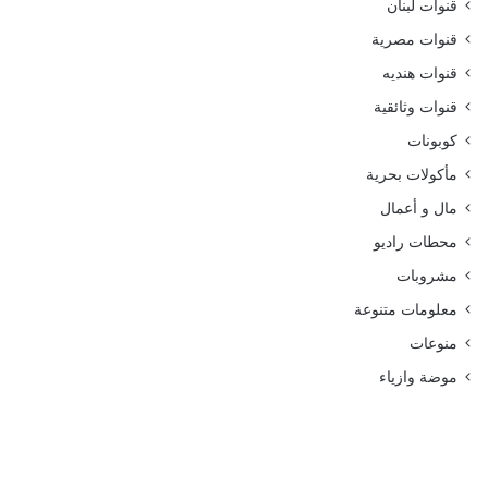
قنوات لبنان
قنوات مصرية
قنوات هنديه
قنوات وثائقية
كوبونات
مأكولات بحرية
مال و أعمال
محطات راديو
مشروبات
معلومات متنوعة
منوعات
موضة وازياء