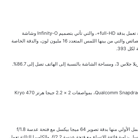
يتميز هاتف سامسونج الجديد بشاشة كبيرة مقاس 6.7 بوصة تعمل بدقة full-HD+، والتي تأتي بتصميم Infinity-O وشاشة
الهاتف من نوع Super AMOLED والتي تدعم الكثير من الخصائص والتي من بينها اللمس المتعدد 16 مليون لون، والدقة الخاصة
ف تصل إلى 86.7%.
المعالج المتوفر في الهاتف ثماني النواة من نوع Qualcomm Snapdragon 730G، بمواصفات 2 × 2.2 جيجا هرتز Kryo 470
يتوفر بهاتف Samsung Galaxy M51 كاميرا خلفية رباعية تعمل الأولي منها بدقة تصوير 64 ميجا بيكسل مع فتحة عدسة f/1.8
بزاوية واسعة، والكاميرا الثانية تعمل بدقة تصوير 12 ميجا بيكسل بزاوية فائقة الاتساع مع فتحة عدسة f/2.2، والكاميرا الثالثة تعمل