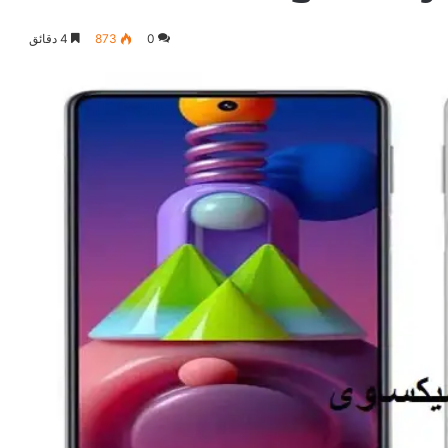
0
873
4 دقائق