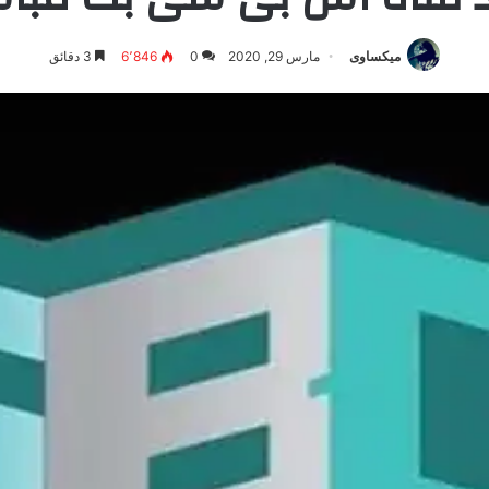
ميكساوى
مارس 29, 2020
0
6٬846
3 دقائق