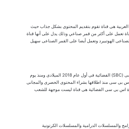
 عالية وبتقنية عالية جدا وهى تقنية 4K، وقناة اس بى سى الفضائية العربية هى قناة تقوم بتقديم المحتوى بشكل جذاب حيث
ة تعمل على أكثر من قمر صناعي وذلك يدل على أنها قناة
ناعى الهوتبيرد وتعمل أيضا على القمر الصناعى سهيل
ان قناة اس بى سى الفضائية هى قناة عربية حديثة تم اطلاقها قريبا من العاصمة السعودية الرياض، وبدأ البث الفضائي لقناة اس بى سى (SBC) الفضائية فى أول عام 2018 الميلادى ومنذ يوم
اة اس بى سى منذ اطلاقها بشراء المحتوى الحصرى والمجانى
قناة اس بى سى الفضائية هى قناة ليست موجهة للشعب
مج والمسلسلات الدرامية والمسلسلات الكرتونية