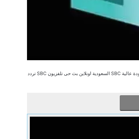
لايف SBC LIVE س ب سى يوتيوب اس بى سى بدون تقطيع SBC بجودة عالية SBC السعودية اونلاين بث حى تلفزيون SBC تردد