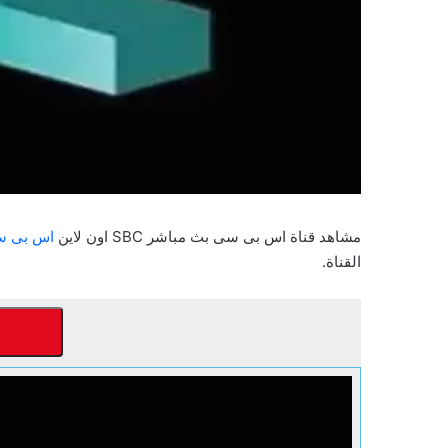
مشاهد قناة اس بى سى بث مباشر SBC اون لاين
اس بى س
القناة.