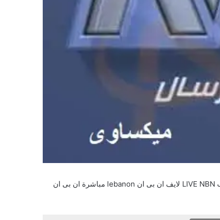
الفضائية بدون تقطيع أن بى ان تلزيون لبنان بجودة عالية يوتيوب LIVE NBN لايف ان بى ان lebanon مباشرة ان بى ان