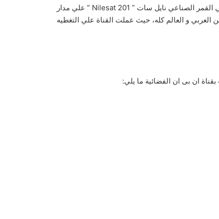
اسس القناة ” نبيه بري ” عام 1996، و اخذت مقرها الرسمي الاول في بيروت، ثم بدات القناة بالبث في سبتمبر عام 2000، و ذلك علي القمر الصناعي نايل سات ” Nilesat 201 ” علي مدار
لوطن العربي و العالم كله، حيث عملت القناة علي التغطيه
بقناة ان بى ان الفضائية ما يلي: