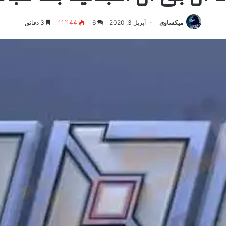
ميكساوى
أبريل 3, 2020
6
11٬144
3 دقائق