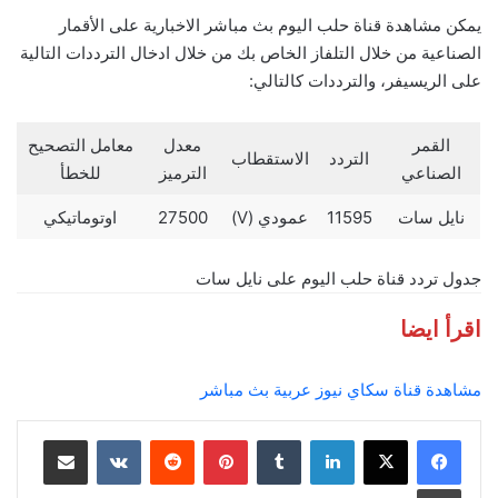
يمكن مشاهدة قناة حلب اليوم بث مباشر الاخبارية على الأقمار
الصناعية من خلال التلفاز الخاص بك من خلال ادخال الترددات التالية
على الريسيفر، والترددات كالتالي:
القمر
معدل
معامل التصحيح
التردد
الاستقطاب
الصناعي
الترميز
للخطأ
نايل سات
11595
عمودي (V)
27500
اوتوماتيكي
جدول تردد قناة حلب اليوم على نايل سات
اقرأ ايضا
مشاهدة قناة سكاي نيوز عربية بث مباشر
لينكدإن
بينتيريست
مشاركة عبر البريد
طباعة