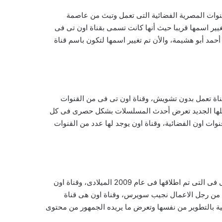
لقنوات المصرية الفضائية التى تعمل وتبث من عاصمة
شكل مباشر، وقناة اون تم تغيير اسمها قريبا حيث أنها كانت تسمى بقناة اون تى فى
ر اسمها لتكون قناة اون اى (on e) ويملكها رجل الاعمال مشهور أحمد أبو هشيمة، والأن تم تغيير اسمها لتكون باسم قناة
اة تعمل بدون تشويش، وقناة اون تى فى من القنوات
بشكلها الجديد تعرض أحدث المسلسلات بشكل حصرى فى كل
ات اون الفضائية، وقناة اون يوجد لها عدد من القنوات
ان قناة اون هى قناة جديدة بهذا الأسم حيث انه تم تغيير اسمها بتاريخ 1 فبراير لعام 2020 الميلادى وكانت قبل ذلك تسمى بقناة اون تى فى التى تم اطلاقها فى عام 2009 الميلادى، وقناة اون
ا اشتراها رجل الاعمال احمد ابو هشيمة من رجل الاعمال نجيب سويرس، وقناة اون هى قناة
ية بالتطوير من نفسها وتعرض ما يريده الجمهور من محتوى