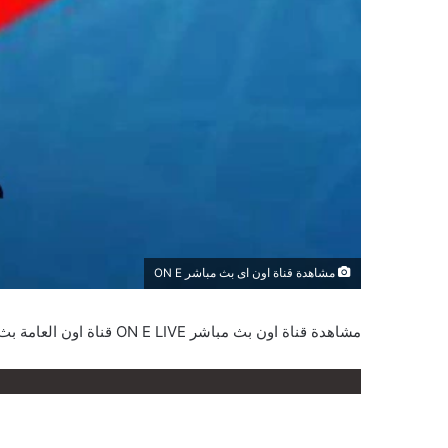
مشاهدة قناة اون اى بث مباشر ON E
مشاهدة قناة اون بث مباشر ON E LIVE قناة اون العامة بث حى اون الاولى لايف قناة اون بدون تقطيع قناة اون يوتيوب قناة اون مباشرة ON youtube online قناة اون المصرية اون لاين.