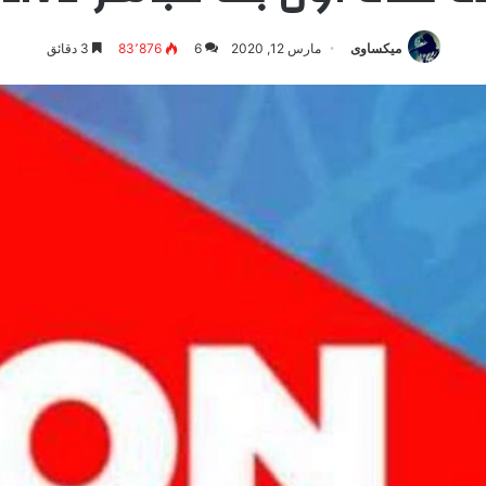
ميكساوى
مارس 12, 2020
6
83٬876
3 دقائق