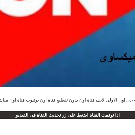
اذا توقفت القناة اضغط على زر تحديث القناة فى الفيديو