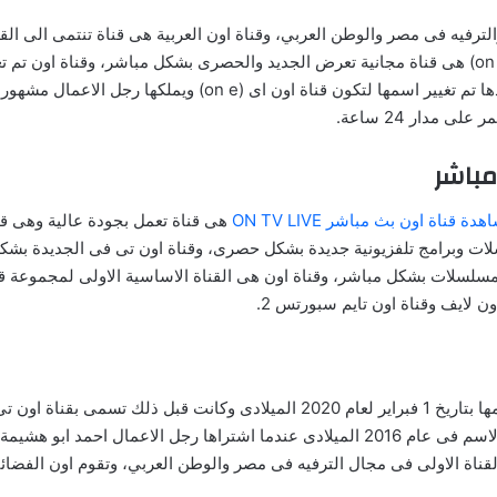
الترفيه فى مصر والوطن العربي، وقناة اون العربية هى قناة تنتمى الى ا
جمهورية مصر العربية، وقناة اون التى تسمى بالانجليزية (on tv) هى قناة مجانية تعرض الجديد والحصرى ب
والتى كان يملكها رجل الاعمال المصري نجيب سويرس وبعدها تم تغيي
مدار 24 ساعة.
مباشر
دة قناة اون بث مباشر ON TV LIVE
هى قناة تعمل بجودة عالية وهى قن
لسلات وبرامج تلفزيونية جديدة بشكل حصرى، وقناة اون تى فى الجديدة 
مسلسلات بشكل مباشر، وقناة اون هى القناة الاساسية الاولى لمجموعة قنو
ون لايف وقناة اون تايم سبورتس 2.
كانت تسمى قبل ذلك بقناة اون اى التى تعمل تغغيرها لهذا الاسم فى عام 2016 الميلادى عندم
قناة الاولى فى مجال الترفيه فى مصر والوطن العربي، وتقوم اون الفضائ