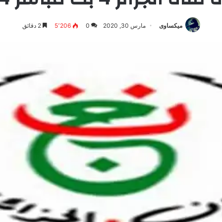
ميكساوى
مارس 30, 2020
0
5٬206
2 دقائق