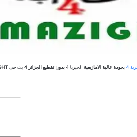
ية 4
ب
جودة عالية
الامازيغية
الجيريا 4
بدون تقطيع
الجزائر 4
بث
حى
AMAZIGHT