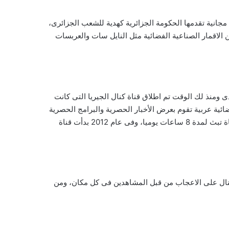
 وهى قناة مجانية تقدمها الحكومة الجزائرية كهدية للشعب الجزائرى،
ر من الاقمار الصناعية الفضائية مثل النايل سات والعربسات
بعة هى قناة قديمة جدا تم تأسيسها وظهورها على البث لأول مرة فى 18 مارس من عام 2009 الميلادى ومنذ لك الوقت تم اطلاق قناة كنال الجيريا التى كانت
ائية عربية تقوم بعرض الأخبار الحصرية والبرامج الحصرية
والمسلسلات الجديدة بشكل مجاني، وبدأت القناة أرضيا بعد ذلك بدأت تبث فضائيا لمدة 6 ساعات فى اليوم وفى عام 2010 بدأت القناة تبث لمدة 8 ساعات يوميا، وفى عام 2012 بدأت قناة
تنال على الاعجاب من قبل المشاهدين فى كل مكان، ومن