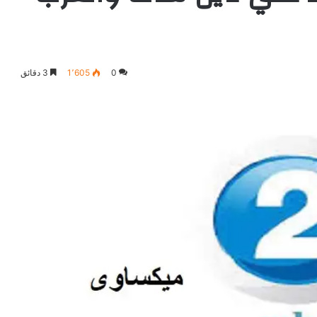
0
1٬605
3 دقائق