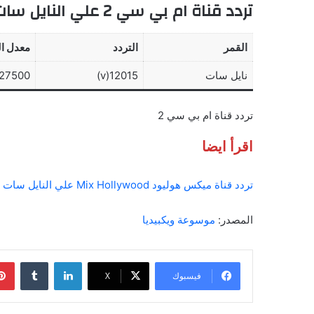
تردد قناة ام بي سي 2 علي النايل سات
القمر
التردد
معدل ال
نايل سات
12015(v)
27500
تردد قناة ام بي سي 2
اقرأ ايضا
تردد قناة ميكس هوليود Mix Hollywood علي النايل سات والعرب سات
المصدر:
موسوعة ويكبيديا
لينكدإن
فيسبوك
‫X