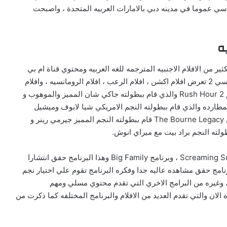
كون مقر قنوات ام بي سي عموما في مدينه دبي بالامارات العربيه المتحدة ، واصبحت
ه التي تقدم الكثير من الافلام الاجنبيه المترجمه للغه العربيه ومحتوي قناة ام بي
سي 2 يشمل مختلف النوعيات من الافلام ، فان قناة ام بي سي 2 تعرض افلام اكشن ، افلام الرعب ، افلام الرومانسيه ، وافلام
الدراما وتعرض الافلام الكوميديه ايضا ومن هذه الافلام ، فيلم Rush Hour 2 والذي قام ببطولته جاكي شان المميز والموهوب و
وفيلم Eagle Eye فيلم الاكشن والمطارده والذي قام ببطولته النجم الامريكي شيا لابوف وميشيل
موناجان وغيرهم من الممثلين المتميزين ، فيلم فيلم الاكشن The Bourne Legacy قام ببطولته النجم المميز جيرمي رينر و
ايضا تقدم قتاة م بي سي 2 بعض البرامج مثل برنامج Screaming Sunday ، وبرنامج Big Family وهذا البرنامج حقق انتشارا
Sta او نجم الشهر وهذا البرنامج حقق مشاهده عاليه جدا وفكره البرنامج تقوم علي اختيار نجم
نبي وتقديم افضل اعماله واهمها ،وبرنامج Ladies Night ، وغيره من البرامج الاخري التي تقدم محتوي مسلي ومهم
اهم القنوات الموجوده الان والتي تقدم العديد من الافلام والبرنامج المختلفه كما ذكرت من