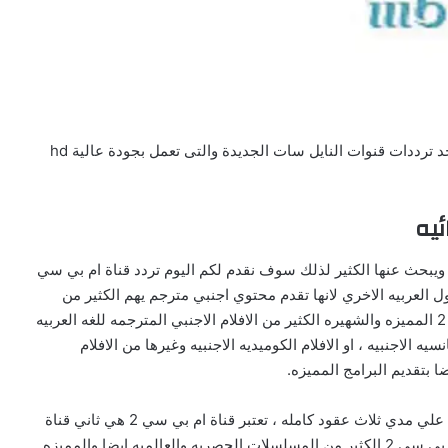
تردد قناة ام بي سي 2 علي نايل سات والعرب سات واهو أحد ترددات قنوات النايل سات الجديدة والتى تعمل بجودة عالية hd
مه جدا والمميزه ويبحث عنها الكثير لذلك سوف نقدم لكم اليوم تردد قناة ام بي سي
 في مصر والدول العربيه الاخري لانها تقدم محتوي اجنبي مترجم يهم الكثير من
متابعي ومشاهدين قناة ام بي سي 2 ، تقدم قناة ام بي سي 2 المميزه والشهيره الكثير من الافلام الاجنبي المترجمه للغه العربيه
سيه الاجنبيه ، او الافلام الكوميديه الاجنبيه وغيرها من الافلام
ان تردد قناة ام بي سي 2 تملك قلوب الكثير من المشاهدين علي مدي ثلاث عقود كامله ، تعتبر قناة ام بي سي 2 هي ثاني قناة
انطلقت من سلسله قنوات ام بي سي عموما ، تقدم قناة ام بي سي 2 الكثير من المسلسلات الحصريه والعالميه ايضا والمميزه