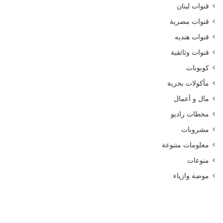
قنوات لبنان
قنوات مصرية
قنوات هنديه
قنوات وثائقية
كوبونات
مأكولات بحرية
مال و أعمال
محطات راديو
مشروبات
معلومات متنوعة
منوعات
موضة وازياء