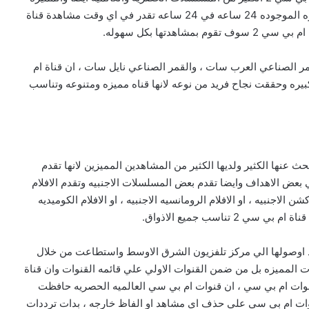
والافلام ايضا ، ان قناة ام بي سي 2 من القنوات الغير مشفره الموجوده 24 ساعه في 24 ساعه تقدر في اي وقت مشاهدة قناة
اقمار الصناعيه ، قمر الصناعي العرب سات ، والقمر الصناعي نايل سات ، ان قناة ام
ره كبيره وحققت نجاح فريد من نوعه لانها قناه مميزه ومتنوعه وتناسب
ه كبيره ويبحث عنها الكثير ولديها الكثير من المشاهدين المميزين لانها تقدم
لي بعض الاهداف وايضا تقدم بعض المسلسلات الاجنبيه وتقدم الافلام
 الاجنبيه ، او الافلام الرومانسيه الاجنبيه ، او الافلام الكوميديه
 تناسب جميع الاذواق.
د اوصولها الي مركز تلفزيون الشرق الاوسط واستطاعت من خلال
ت المميزه بل من ضمن القنوات الاولي علي قائمه القنوات وان قناة
وعه قنوات ام بي سي ، ان قنوات ام بي سي العالميه الحصريه حافظت
قنوات ام بي سي علي حذف اي مشاهد او الفاظ خارجه ، بدات ترددات