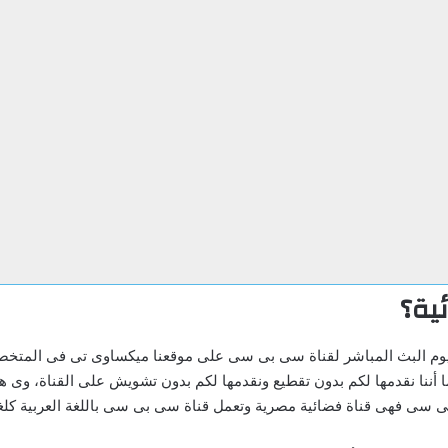
ية؟
بى سى بث مباشر cbc live نقدم لكم اليوم البث المباشر لقناة سى بى سى على موقعنا ميكسا
 أننا نقدمها لكم بدون تقطيع ونقدمها لكم بدون تشويش على القناة، وى ه
 سى فهى قناة فضائية مصرية وتعمل قناة سى بى سى باللغة العربية كلغة