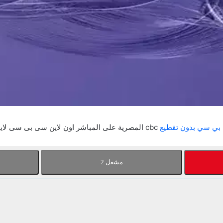
ي سي بدون تقطيع
cbc المصرية على المباشر اون لاين سى بى سى لايف بث حى سى بى سى watch cbc live endirect تردد.