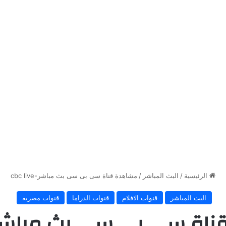
الرئيسية
/
البث المباشر
/
مشاهدة قناة سى بى سى بث مباشر-cbc live
البث المباشر
قنوات الافلام
قنوات الدراما
قنوات مصرية
ة سى بى سى بث مباشر-bc live