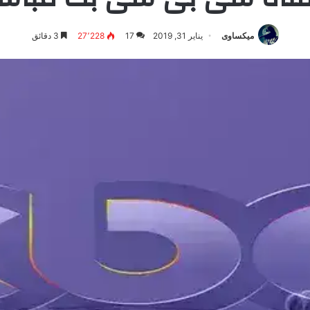
ميكساوى
يناير 31, 2019
17
27٬228
3 دقائق