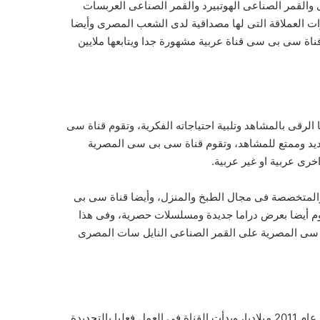
 والقمر الصناعى الهوتبيرد والقمر الصناعى العربسات
ت العملاقة التى لها مصداقية لدى الشعب المصرى وأيضا
ة سى بى سى قناة عربية مشهورة جدا ويتابعها ملايين
لرقى بالمشاهد وتلبية احتياجاته الفكرية، وتقوم قناة سى
جديد وممتع للمشاهد، وتقوم قناة سى بى سى المصرية
ى عربية او غير عربية.
لمتخصصة فى مجال الطبخ والمنزل، وأيضا قناة سى بى
وم أيضا بعرض دراما جديدة ومسلسلات حصرية، وفى هذا
بى سى المصرية على القمر الصناعى النايل سات المصرى
بدأت قناة سى بى سى بث مباشر المصرية الفضائية العمل فى مجال البث الفضائى لها منذ فترة قصير حيث أنها بدأت تبث برامجا منذ عام 2011 ميلاديا، وبدأت القناة فى العمل فعليا بالتحديدة