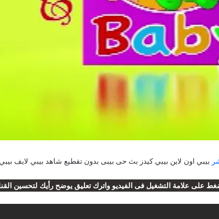
شر
بيبي اون لاين بيبي كيدز بث حى بيبى بدون تقطيع شاهد بيبي لايف بيبي ي
غط على علامة التشغيل فى الفيديو واترك تعليق يوضح رأيك لتحسين القنا