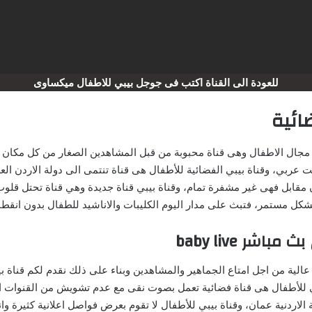
للعودة الى القناة اكتب فى جوجل بيبي للاطفال ميكساوى
ائية
مجال الاطفال وهى قناة محبوبة من قبل المشاهدين الصغار من كل مكان ف
بي، وقناة بيبي الفضائية للأطفال هى قناة تنتمى الى دولة الاردن العر
مقابل فهى غير مشفرة تمام، وقناة بيبي قناة جديدة وهي قناة تحتل قل
شكل مستمر، فتبث على مدار اليوم الكليبات والاناشيد للطفال بدون انقطا
ر baby live
الية من اجل امتاع الجماهير والمشاهدين وبناء على ذلك نقدم لكم قناة بي
قناة، وقناة بيبي للأطفال هى قناة فضائية تعمل بصوت نقى مع عدم تشويش من القن
الاردنية عمان، وقناة بيبي للأطفال لا تقوم بعرض فواصل اعلانية كثيرة وا