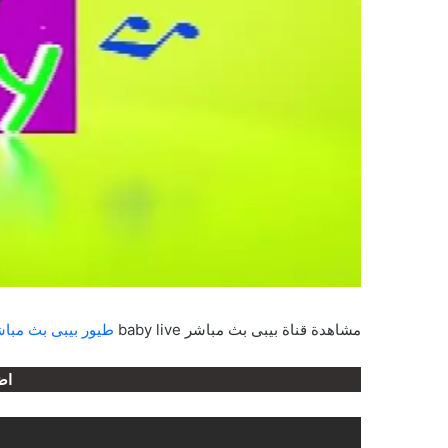
مشاهدة قناة بيبى بث مباشر baby live
طيور بيبى بث مبا
اض