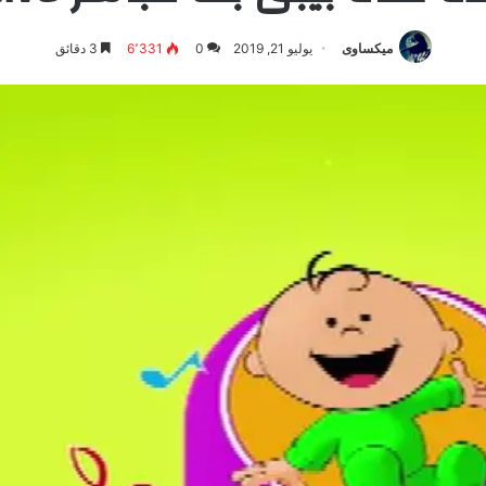
ميكساوى
يوليو 21, 2019
0
6٬331
3 دقائق