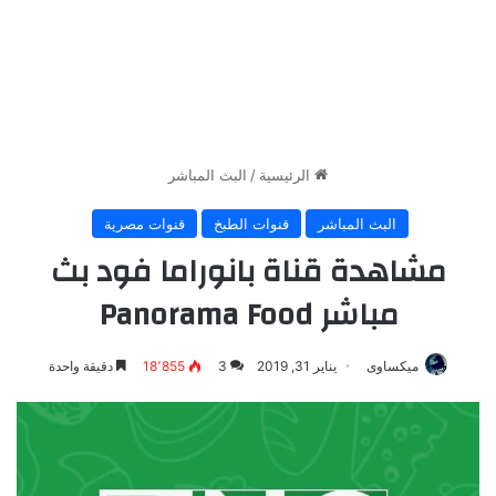
الرئيسية
/
البث المباشر
البث المباشر
قنوات الطبخ
قنوات مصرية
مشاهدة قناة بانوراما فود بث
مباشر Panorama Food
ميكساوى
يناير 31, 2019
3
18٬855
دقيقة واحدة