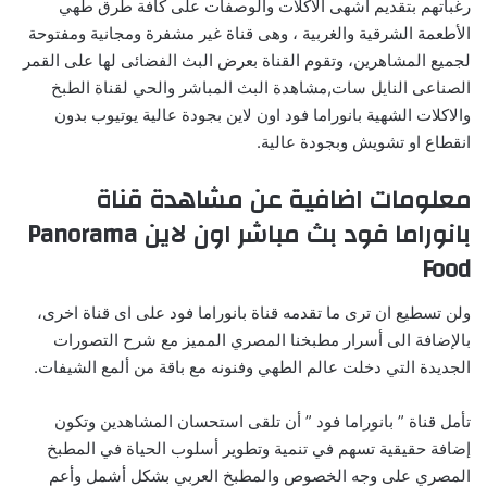
رغباتهم بتقديم أشهى الأكلات والوصفات على كافة طرق طهي
الأطعمة الشرقية والغربية ، وهى قناة غير مشفرة ومجانية ومفتوحة
لجميع المشاهرين، وتقوم القناة بعرض البث الفضائى لها على القمر
الصناعى النايل سات,مشاهدة البث المباشر والحي لقناة الطبخ
والاكلات الشهية بانوراما فود اون لاين بجودة عالية يوتيوب بدون
انقطاع او تشويش وبجودة عالية.
معلومات اضافية عن مشاهدة قناة
بانوراما فود بث مباشر اون لاين Panorama
Food
ولن تسطيع ان ترى ما تقدمه قناة بانوراما فود على اى قناة اخرى،
بالإضافة الى أسرار مطبخنا المصري المميز مع شرح التصورات
الجديدة التي دخلت عالم الطهي وفنونه مع باقة من ألمع الشيفات.
تأمل قناة ” بانوراما فود ” أن تلقى استحسان المشاهدين وتكون
إضافة حقيقية تسهم في تنمية وتطوير أسلوب الحياة في المطبخ
المصري على وجه الخصوص والمطبخ العربي بشكل أشمل وأعم