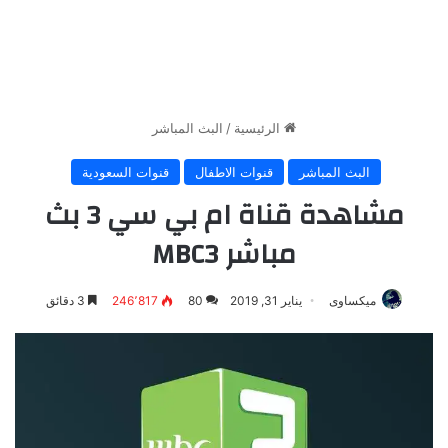
الرئيسية
/
البث المباشر
البث المباشر
قنوات الاطفال
قنوات السعودية
مشاهدة قناة ام بي سي 3 بث
مباشر MBC3
ميكساوى
يناير 31, 2019
80
246٬817
3 دقائق