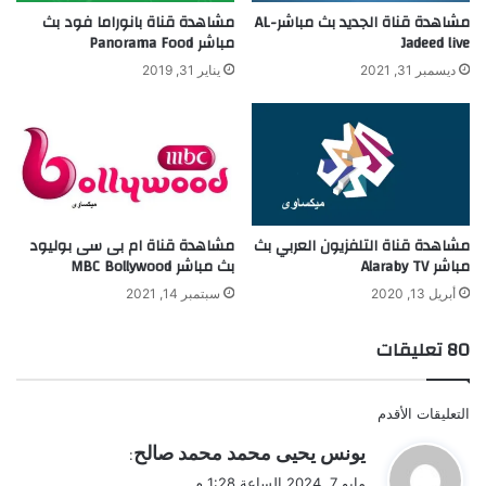
مشاهدة قناة الجديد بث مباشر-AL
مشاهدة قناة بانوراما فود بث
Jadeed live
مباشر Panorama Food
ديسمبر 31, 2021
يناير 31, 2019
مشاهدة قناة التلفزيون العربي بث
مشاهدة قناة ام بى سى بوليود
مباشر Alaraby TV
بث مباشر MBC Bollywood
أبريل 13, 2020
سبتمبر 14, 2021
‫80 تعليقات
تصفّح
التعليقات الأقدم
التعليقات
ي
يونس يحيى محمد محمد صالح
:
ق
مايو 7, 2024 الساعة 1:28 م