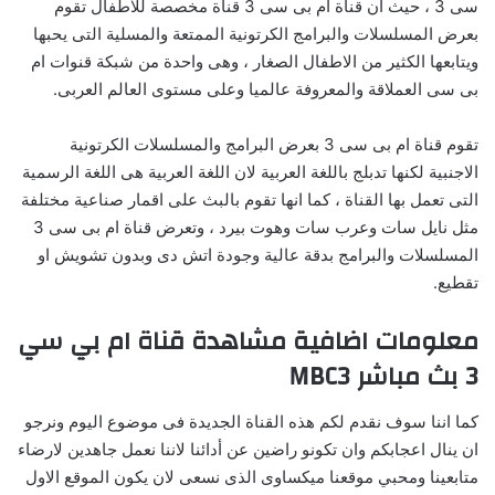
سى 3 ، حيث ان قناة ام بى سى 3 قناة مخصصة للاطفال تقوم
بعرض المسلسلات والبرامج الكرتونية الممتعة والمسلية التى يحبها
ويتابعها الكثير من الاطفال الصغار ، وهى واحدة من شبكة قنوات ام
بى سى العملاقة والمعروفة عالميا وعلى مستوى العالم العربى.
تقوم قناة ام بى سى 3 بعرض البرامج والمسلسلات الكرتونية
الاجنبية لكنها تدبلج باللغة العربية لان اللغة العربية هى اللغة الرسمية
التى تعمل بها القناة ، كما انها تقوم بالبث على اقمار صناعية مختلفة
مثل نايل سات وعرب سات وهوت بيرد ، وتعرض قناة ام بى سى 3
المسلسلات والبرامج بدقة عالية وجودة اتش دى وبدون تشويش او
تقطيع.
معلومات اضافية مشاهدة قناة ام بي سي
3 بث مباشر MBC3
كما اننا سوف نقدم لكم هذه القناة الجديدة فى موضوع اليوم ونرجو
ان ينال اعجابكم وان تكونو راضين عن أدائنا لاننا نعمل جاهدين لارضاء
متابعينا ومحبي موقعنا ميكساوى الذى نسعى لان يكون الموقع الاول