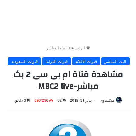
الرئيسية
/
البث المباشر
البث المباشر
قنوات الافلام
قنوات الدراما
قنوات السعودية
مشاهدة قناة ام بى سى 2 بث
مباشر-MBC2 live
ميكساوى
يناير 31, 2019
82
696٬298
3 دقائق