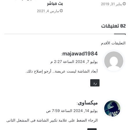
بث مباشر
يناير 31, 2019
مارس 4, 2021
‫82 تعليقات
تصفّح
التعليقات الأقدم
التعليقات
ي
majawad1984
:
ق
يوليو 7, 2024 الساعة 2:27 م
و
أبعاد الشاشة ليست عريضة.. أرجو إصلاح ذلك.
ل
رد
ي
ميكساوى
:
ق
يوليو 14, 2024 الساعة 7:59 ص
و
الرجاء الضغط على علامة تكبير الشاشة فى المشغل الثانى
ل