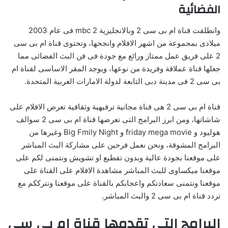
الفضائية
وانطلقت قناة ام بى سى 2 وبالانجليزية mbc 2 فى عام 2003
ميلادى بمجموعة من اشهر الافلام وانجحها، وتحتوى قناة ام بى سى
2 على فريق عمل ممتاز ورائع مع جودة فى فن البث الفضائى مما
جعلها قناة عملاقة وفريدة من نوعها، ويوجد المقر الاساسى لقناة ام
بى سى 2 فى مدينة دبى التابعة لدولة الامارات العربية المتحدة.
قناة ام بى سى 2 هى قناة مجانية ترفيهية وثقافية تعرض الافلام على
شاشاتها، ومن ابرز البرامج التى تعرضها قناة ام بى سى 2 سوالف
هوليود و friday mega movie و Big Fmily Night وغيرها من
البرامج المشوقة، ونحن نعمل فرحين على مشاركة البث المباشر
على موقعنا بجودة عالية وبدون تقطيع او تشويش ونتمنى لكم على
موقعنا ميكساوى للبث المباشر مشاهدة الافلام على القناة على
موقعنا ونتمنى سعادتكم واعجابكم بالقناة على موقعنا ونترككم مع
تردد قناة ام بى سى 2 والبث المباشر.
البرامج التى تقدمها قناة ام بى سى