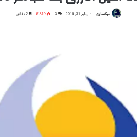
ميكساوى
يناير 31, 2019
0
5٬819
2 دقائق