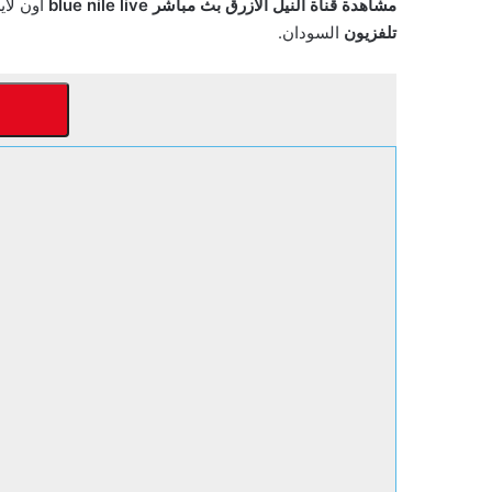
مشاهدة قناة النيل الأزرق بث مباشر blue nile live
اون لاي
تلفزيون
السودان.