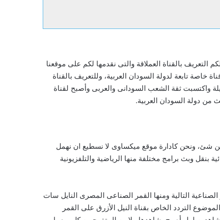
م التعريف بالقناة العملاقة والتى نقدمها لكم على موقعنا
ة خاصة تابعة لدولة السودان العربية، وللتعريف بالقناة
ويلة واكتسبت ثقة الشعب السودانى والعربى وأصبح لقناة
بث من دولة السودان العربية.
من شئ، ونحن كادارة موقع ميكساوى لا نسطيع ان نهمل
ية بنقل وبث برامج مختلفة منها الرياضية والتلفزيونية
ر الصناعية التالية ومنها القمر الصناعى المصرى النايل سات
وضوع التردد الخاص بقناة النيل الأزرق على القمر
شاهدين لها وأصبح يشاهدها ملايين المتفرجيين كل يوم بل