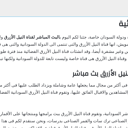
ية
 ودولة السودان خاصة، جئنا لكم اليوم ب
البث المباشر لقناة النيل الأزرق
ولك
، انها قناة النيل الأزرق والتى تنتمى الى الدولة السودانية والتى هى قنا
اس وغير مشفرة أيضا، وقد انشئات قناة النيل الأزرق الفضائية منذ فترة ط
، وقناة النيل الأزرق هى قناة خاصة وليست تابعة للدولة السودانية ولكنها ت
ل الأزرق بث مباشر
ى أكثر من مجال مما يجعلها عامة وشاملة ويزداد الطلب عليها فى أكثر 
لمشاهدين والاقبال الفائق عليها، وتقوم قناة النيل الأزرق السودانية الفضائ
شر السودانية، وتقوم قناة النيل الأزرق ببث برامجها ومنتجاتها على الأقما
 الصناعى ترك سات والقمر الصناعى بدرسات، ونحن سنقدم لكم فى هذا الم
لقناة النيل الأزرق، وقناة النيل الأزرق قناة عملاقة اكتسبت وجذبت الم