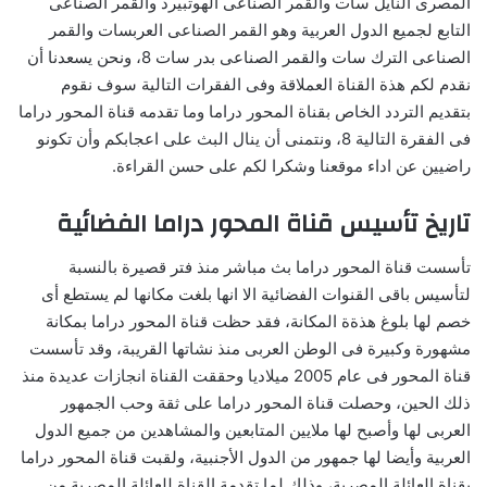
المصرى النايل سات والقمر الصناعى الهوتبيرد والقمر الصناعى
التابع لجميع الدول العربية وهو القمر الصناعى العربسات والقمر
الصناعى الترك سات والقمر الصناعى بدر سات 8، ونحن يسعدنا أن
نقدم لكم هذة القناة العملاقة وفى الفقرات التالية سوف نقوم
بتقديم التردد الخاص بقناة المحور دراما وما تقدمه قناة المحور دراما
فى الفقرة التالية 8، ونتمنى أن ينال البث على اعجابكم وأن تكونو
راضيين عن اداء موقعنا وشكرا لكم على حسن القراءة.
تاريخ تأسيس قناة المحور دراما الفضائية
تأسست قناة المحور دراما بث مباشر منذ فتر قصيرة بالنسبة
لتأسيس باقى القنوات الفضائية الا انها بلغت مكانها لم يستطع أى
خصم لها بلوغ هذةة المكانة، فقد حظت قناة المحور دراما بمكانة
مشهورة وكبيرة فى الوطن العربى منذ نشاتها القريبة، وقد تأسست
قناة المحور فى عام 2005 ميلاديا وحققت القناة انجازات عديدة منذ
ذلك الحين، وحصلت قناة المحور دراما على ثقة وحب الجمهور
العربى لها وأصبح لها ملايين المتابعين والمشاهدين من جميع الدول
العربية وأيضا لها جمهور من الدول الأجنبية، ولقبت قناة المحور دراما
بقناة العائلة المصرية، وذلك لما تقدمة القناة للعائلة المصرية من