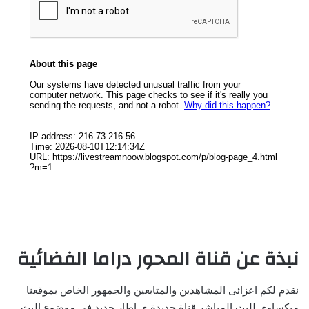
نبذة عن قناة المحور دراما الفضائية
نقدم لكم اعزائى المشاهدين والمتابعين والجمهور الخاص بموقعنا
ميكساوى للبث المباشر قناة جديدة ى اطار جديد فى موضوع البث