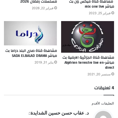
مشاهدة قناة ميكس ون بث
مسلسلات رمضان 2026
مباشر mix one live
فبراير 22, 2026
فبراير 25, 2023
مشاهدة قناة صدى البلد دراما بث
مباشر SADA ELBALAD DRAMA
مشاهدة قناة الجزائرية الارضية بث
مباشر-Algérien terrestre live en
يناير 31, 2019
direct
سبتمبر 20, 2021
‫4 تعليقات
تصفّح
التعليقات الأقدم
التعليقات
ي
د. عقاب حسن حسين الشدايدة:
:
ق