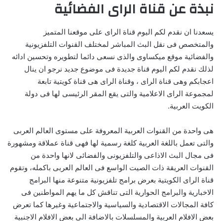
نبذة عن قناة الراى الفضائية
يسعدنا ان نقدم لكم اليوم قناة الراى على موقعنا المتميز
والمتخصص فى نقل البث المباشر لمختلف القنوات التلفزيونية
والفضائية موقع ميكساوى والذى نسعى دائما لتطويره وتحسين ادائه
لذلك نقدم لكم اليوم قناة جديدة فى موضوع جديد نرجو ان ينال
اعجابكم وهى قناة الراى ، وقناة الراى هى قناة كويتية تابعة
لمجموعة الراى الاعلامية والتى يقع المقر الرئيسى لها فى دولة
الكويت العربية.
هى واحدة من القنوات العربية المعروفة على مستوى العالم العربى
والتى تعمل باللغة العربية كلغة رسمية لها فهى قناة عملاقة ومشهورة
فى مجال البث الاذاعى والتلفزيونى والفضائى لانها واحدة من
القنوات العريقة ذات الصيت الواسع فى العالم العربى باكمله، وتقوم
قناة الراى الكويتية بعرض برامج تلفزيونية متنوعة منها البرامج
الاخبارية والبرامج الحوارية التى تناقش كل ما يهم المواطنين فى
كافة المجالات الاقتصادية والسياسية والاجتماعية وغيرها كما تعرض
بعض الافلام العربية والمسلسلات بالاضافة الى بعض الافلام الاجنبية