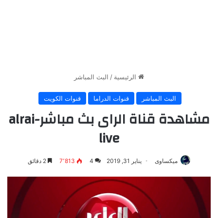
الرئيسية
/
البث المباشر
البث المباشر
قنوات الدراما
قنوات الكويت
مشاهدة قناة الراى بث مباشر-alrai
live
ميكساوى
يناير 31, 2019
4
7٬813
2 دقائق