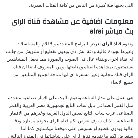
التى يحبها فئة كبيرة من الناس من كافة الفئات العمرية.
معلومات اضافية عن مشاهدة قناة الراى
بث مباشر alrai
وتقوم
قناة الراى
بعرض البرامج المتعددة والافلام والمسلسلات
وغيرها بجودة عالية ودقة اتش دى وبدون تقطيع او تشويش من جانب
اى قناة اخرى وبنقاء عال فى الصوت والصورة مما يجعل المشاهدين
يستمتعون بمشاهدة القناة ومتابعتها، ومن المعروف ايضا ان قناة
الراى قناة مجانية وغير مشفرة اى انها متاحة لجميع المتابعين من
جميع الانحاء.
هى تعمل على مدار الساعة وتقوم بالبث على اقمار صناعية متعددة
مثل القمر الصناعى نايل سات التابع لجمهورية مصر العربية والقمر
الصناعى عرب سات التابع لبعض الدول العربية وغيرهم من الاقمار
الصناعية ، لذلك سوف نعرض لكم قناة الراى بجودة ممتازة ودقة
عالية وبدون تقطيع او تشويش على موقعنا ميكساوى كما اننا
سنعرض لكم ما تقدمه قناة الراى على شاشاتها فى الفقرة التالية ،