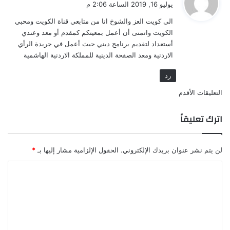
يوليو 16, 2019 الساعة 2:06 م
و
الى كويت العز والشوخ انا من متابعي قناة الكويت ومحبي
ل
الكويت واتمنى أن أعمل بمعيتكم كمقدم أو معد وعندي
أستعداد لتقديم برنامج ديني حيث أعمل في جريدة الرأي
الاردنية ومعد الصفحة الدينية للمملكة الاردنية الهاشمية
رد
تصفّح
التعليقات الأقدم
التعليقات
اترك تعليقاً
لن يتم نشر عنوان بريدك الإلكتروني.
الحقول الإلزامية مشار إليها بـ
*
ا
ل
ت
ع