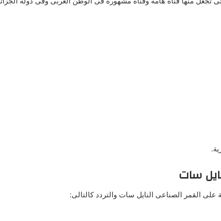
التى تجعل منها قناة هامة وقناة مشهورة فى الوطن العربى وفى دولة الجزائر 
ية على القمر الصناعى النايل سات والتردد كالتالى: