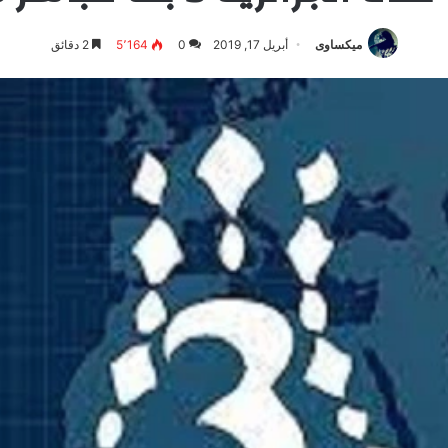
ميكساوى
أبريل 17, 2019
0
5٬164
2 دقائق