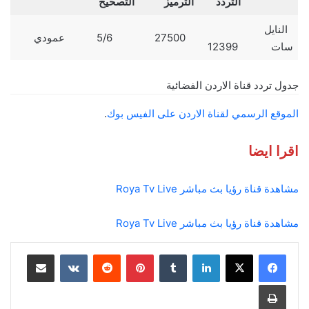
التردد
الترميز
التصحيح
النايل
27500
5/6
عمودي
سات
12399
جدول تردد قناة الاردن الفضائية
الموقع الرسمي لقناة الاردن على الفيس بوك
.
اقرا ايضا
مشاهدة قناة رؤيا بث مباشر Roya Tv Live
مشاهدة قناة رؤيا بث مباشر Roya Tv Live
لينكدإن
بينتيريست
مشاركة عبر البريد
طباعة