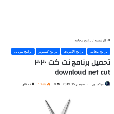
الرئيسية
/
برامج مجانية
برامج مجانية
برامج الانترنت
برامج كمبيوتر
برامج موبايل
تحميل برنامج نت كت ٢٠٢٠
downloud net cut
ميكساوى
سبتمبر 15, 2019
0
1٬499
2 دقائق