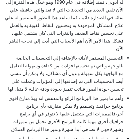
له أدوبي، فمنذ إطلاقه في عام 1990 وهو خلال هذه الفترة إلي
الآن تلقي العديد من التحديثات التي لا تعد والتي حافظة علي
بقائه في الصدارة دائما، كما ساعد هذا التطور المستمر له علي
علاج المشاكل الموجودة به وتحسين النقاط القوية به والعمل
علي تحسين نقاط الضعف والثغرات التي كان يشتمل عليها،
فشكل هذا الأمر الآن أهم الأسباب التي أدت إلي نجاحه الباهر
الآن
التحسين المستمر لأدائه بالإضافة إلي التحسينات الخاصة
بالواجهة والتي تم تحسينها فزادت من كفاءة وسهولة التعامل
مع الواجهة بكل سهولة وبدون أي مشاكل، ولا يمكن أن ننسى
أيضا التحسينات التي تم إضافتها إلي المؤثرات وعملت علي
تحسين جودة الصور فباتت تتميز بجودة ودقة عالية لا مثيل لها
وأهم ما يميز هذا البرنامج الرائع والمدهش انه وبلا منازع اقوي
برنامج جرافيك وتصميم ولا يمكن مقارنته بأي برنامج
أخر،فالمميزات التي يشتمل عليها لا تتوفر في أي برامج
جرافيك أخري مهما كانت البرامج الأخرى تحمل من مميزات
وشهرة فهي لا تضاهي أبدا شهرة وتميز هذا البرنامج العملاق
يتوفر منه إصدارات متنوعة منها ما هو مجاني ومنها ما هو