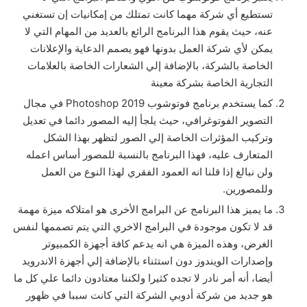
تستطيع أي شركة مهما كانت تمتلك من إمكانيات إن تستغني
عنه، حيث يقوم هذا البرنامج الرائع بالعديد من المهام التي لا
يمكن لأي شركة العمل بدونها فهو يصمم الدعاية والإعلانات
الخاصة بالشركة، بالإضافة إلي الشعارات الخاصة بالعلامات
التجارية الخاصة بشركة معينة
كما يستخدم برنامج فوتوشوب Photoshop 2019 في مجال
التصوير الفوتوغرافي، حيث يلجأ إليه المصور دائما في تعديل
وتركيب المؤثرات الخاصة إلي الصور لتظهر بهذا الشكل
المتعارف عليه، فهذا البرنامج بالنسبة للمصور أساس اعمله
ولن نبالغ إذا قلنا انه العمود الفقري لهذا النوع من العمل
وللمصورين.
ما يميز هذا البرنامج عن البرامج الأخرى هو امتلاكه ميزة مهمة
قد لا تكون موجودة في البرامج الاخري التي يتم تصممها لنفس
الغرض، وهذه الميزة هي انه يدعم كافة أجهزة الكمبيوتر
وإصدارات الويندوز دون استثناء بالإضافة إلي أجهزة الاندرويد
أيضا، أنه أمر نادر لا تجده كثيرا ولكننا معتادون دائما علي كل ما
هو جديد من شركة أدوبي الشركة التي كانت سببا في ظهور