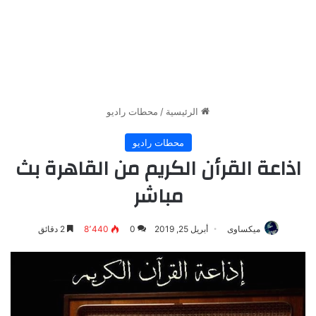
الرئيسية
/
محطات راديو
محطات راديو
اذاعة القرأن الكريم من القاهرة بث
مباشر
ميكساوى
أبريل 25, 2019
0
8٬440
2 دقائق