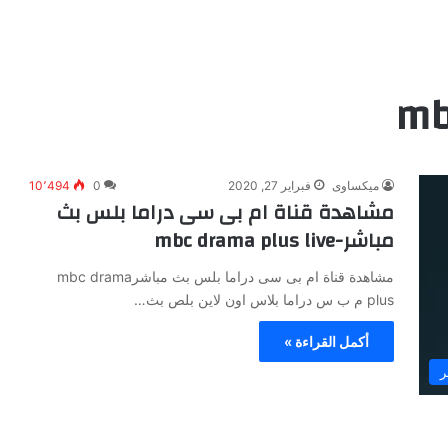
mb
ميكساوى
فبراير 27, 2020
0
10٬494
مشاهدة قناة ام بى سى دراما بلس بث
مباشر-mbc drama plus live
مشاهدة قناة ام بى سى دراما بلس بث مباشرmbc drama
plus م ب س دراما بلاس اون لاين بلص بث…
أكمل القراءة »
ر