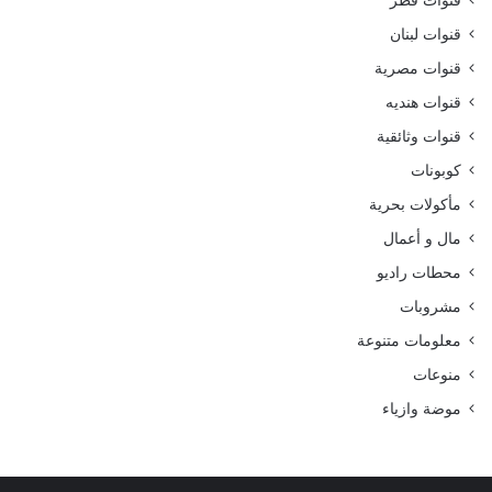
قنوات قطر
قنوات لبنان
قنوات مصرية
قنوات هنديه
قنوات وثائقية
كوبونات
مأكولات بحرية
مال و أعمال
محطات راديو
مشروبات
معلومات متنوعة
منوعات
موضة وازياء