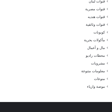
قنوات لبنان
قنوات مصرية
قنوات هنديه
قنوات وثائقية
كوبونات
مأكولات بحرية
مال و أعمال
محطات راديو
مشروبات
معلومات متنوعة
منوعات
موضة وازياء