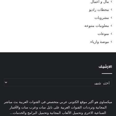
مال و أعمال
محطات راديو
مشروبات
معلومات متنوعة
منوعات
موضة وازياء
الارشيف
الارشيف
ميكساوى هو أكبر موقع الكتونى عربي متخصص فى القنوات العربية بث مباشر
المجانية وترددات القنوات العربية على نايل سات وعرب سات والأقمار
الصناعية الاخرى وتحميل الألعاب المجانية وتحميل البرامج والخدمات...