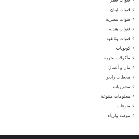
قنوات قطر
قنوات لبنان
قنوات مصرية
قنوات هنديه
قنوات وثائقية
كوبونات
مأكولات بحرية
مال و أعمال
محطات راديو
مشروبات
معلومات متنوعة
منوعات
موضة وازياء