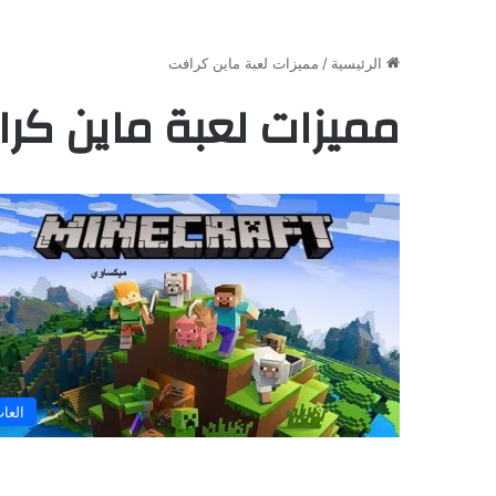
الرئيسية
/
مميزات لعبة ماين كرافت
مميزات لعبة ماين كر
العا