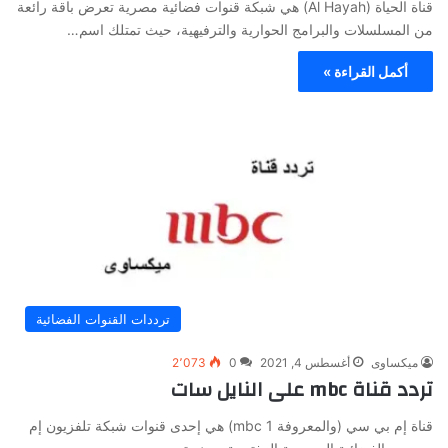
قناة الحياة (Al Hayah) هي شبكة قنوات فضائية مصرية تعرض باقة رائعة
من المسلسلات والبرامج الحوارية والترفيهية، حيث تمتلك اسم…
أكمل القراءة »
ترددات القنوات الفضائية
ميكساوى
أغسطس 4, 2021
0
2٬073
تردد قناة mbc على النايل سات
قناة إم بي سي (والمعروفة mbc 1) هي إحدى قنوات شبكة تلفزيون إم