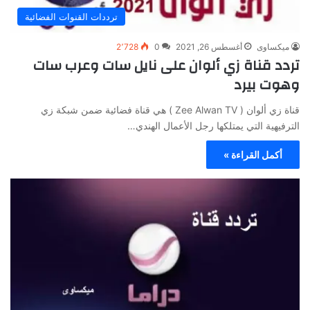
ترددات القنوات الفضائية
ميكساوى
أغسطس 26, 2021
0
2٬728
تردد قناة زي ألوان على نايل سات وعرب سات
وهوت بيرد
قناة زي ألوان ( Zee Alwan TV ) هي قناة فضائية ضمن شبكة زي
الترفيهية التي يمتلكها رجل الأعمال الهندي…
أكمل القراءة »