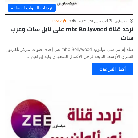
ترددات القنوات الفضائية
ميكساوى
أغسطس 28, 2021
0
1٬742
تردد قناة mbc Bollywood على نايل سات وعرب
سات
قناة إم بي سي بوليوود mbc Bollywood هي إحدى قنوات مركز تلفزيون
الشرق الأوسط التابعة لرجل الأعمال السعودي وليد إبراهيم،…
أكمل القراءة »