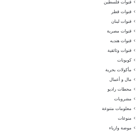
قنوات فلسطين
قنوات قطر
قنوات لبنان
قنوات مصرية
قنوات هنديه
قنوات وثائقية
كوبونات
مأكولات بحرية
مال و أعمال
محطات راديو
مشروبات
معلومات متنوعة
منوعات
موضة وازياء