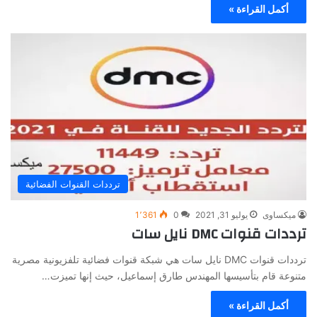
أكمل القراءة »
ترددات القنوات الفضائية
ميكساوى
يوليو 31, 2021
0
1٬361
ترددات قنوات DMC نايل سات
ترددات قنوات DMC نايل سات هي شبكة قنوات فضائية تلفزيونية مصرية
متنوعة قام بتأسيسها المهندس طارق إسماعيل، حيث إنها تميزت…
أكمل القراءة »