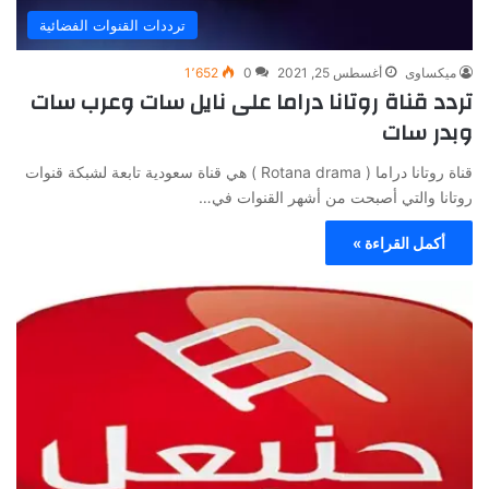
ترددات القنوات الفضائية
ميكساوى
أغسطس 25, 2021
0
1٬652
تردد قناة روتانا دراما على نايل سات وعرب سات
وبدر سات
قناة روتانا دراما ( Rotana drama ) هي قناة سعودية تابعة لشبكة قنوات
روتانا والتي أصبحت من أشهر القنوات في…
أكمل القراءة »