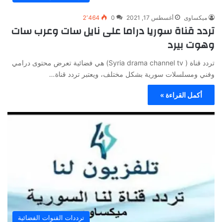
ميكساوى
أغسطس 17, 2021
0
2٬464
تردد قناة سوريا دراما على نايل سات وعرب سات
وهوت بيرد
تردد قناة ( Syria drama channel tv) هي فضائية تعرض محتوى درامي
وفني ومسلسلات سورية بشكل مختلف، ويعتبر تردد قناة…
أكمل القراءة »
ترددات القنوات الفضائية