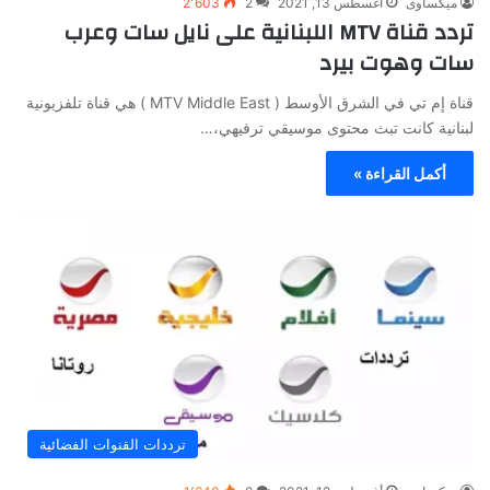
ميكساوى
أغسطس 13, 2021
2
2٬603
تردد قناة MTV اللبنانية على نايل سات وعرب
سات وهوت بيرد
قناة إم تي في الشرق الأوسط ( MTV Middle East ) هي قناة تلفزيونية
لبنانية كانت تبث محتوى موسيقي ترفيهي،…
أكمل القراءة »
ترددات القنوات الفضائية