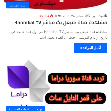
البث المباشر
ميكساوى
أغسطس 24, 2021
0
36٬804
مشاهدة قناة حنبعل بث مباشر Hannibal TV
مشاهدة قناة حنبعل بث مباشر Hannibal TV هي أول قناة خاصة في
تاريخ الإعلام التونسي، حيث أن القناة تحمل اسم…
أكمل القراءة »
ترددات القنوات الفضائية