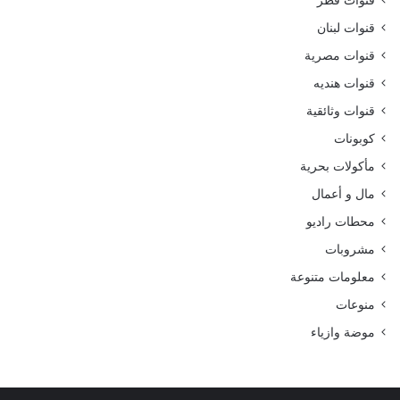
قنوات قطر
قنوات لبنان
قنوات مصرية
قنوات هنديه
قنوات وثائقية
كوبونات
مأكولات بحرية
مال و أعمال
محطات راديو
مشروبات
معلومات متنوعة
منوعات
موضة وازياء