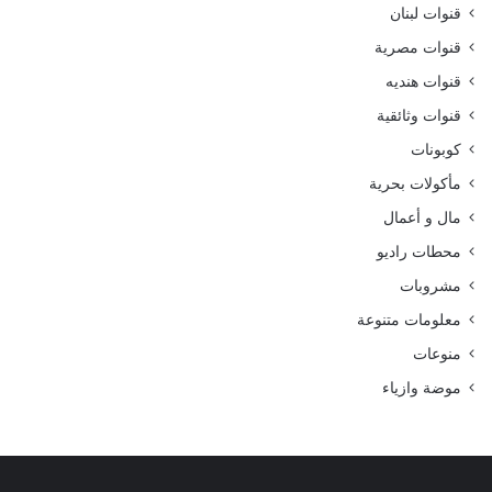
قنوات لبنان
قنوات مصرية
قنوات هنديه
قنوات وثائقية
كوبونات
مأكولات بحرية
مال و أعمال
محطات راديو
مشروبات
معلومات متنوعة
منوعات
موضة وازياء