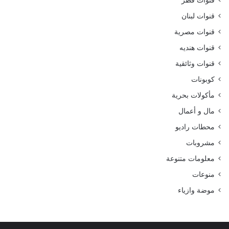
قنوات قطر
قنوات لبنان
قنوات مصرية
قنوات هنديه
قنوات وثائقية
كوبونات
مأكولات بحرية
مال و أعمال
محطات راديو
مشروبات
معلومات متنوعة
منوعات
موضة وازياء