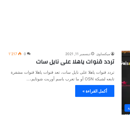
ميكساوى
ديسمبر 11, 2021
0
1٬217
تردد قنوات ياهلا على نايل سات
تردد قنوات ياهلا على نايل سات، تعد قنوات ياهلا قنوات مشفرة
تابعه لشبكة OSN أو ما تعرب باسم أوربت شوتايم،…
أكمل القراءة »
ة