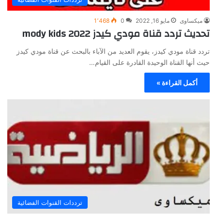
ميكساوى
مايو 16, 2022
0
1٬468
تحديث تردد قناة مودي كيدز mody kids 2022
تردد قناة مودي كيدز، يقوم العديد من الآباء بالبحث عن قناة مودي كيدز
حيث أنها القناة الوحيدة القادرة على القيام…
أكمل القراءة »
ترددات القنوات الفضائية