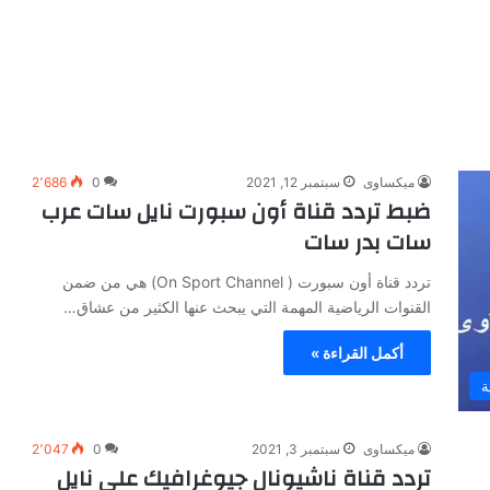
ميكساوى
سبتمبر 12, 2021
0
2٬686
ضبط تردد قناة أون سبورت نايل سات عرب
سات بدر سات
تردد قناة أون سبورت ( On Sport Channel) هي من ضمن
القنوات الرياضية المهمة التي يبحث عنها الكثير من عشاق…
أكمل القراءة »
ة
ميكساوى
سبتمبر 3, 2021
0
2٬047
تردد قناة ناشيونال جيوغرافيك على نايل