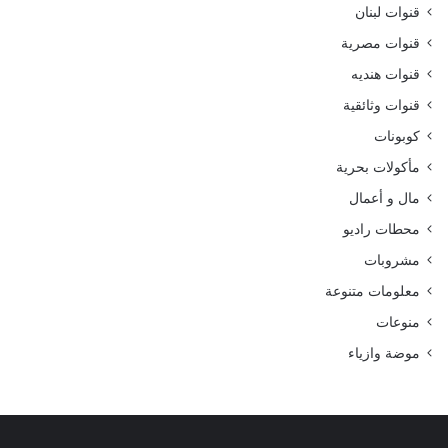
قنوات لبنان
قنوات مصرية
قنوات هنديه
قنوات وثائقية
كوبونات
مأكولات بحرية
مال و أعمال
محطات راديو
مشروبات
معلومات متنوعة
منوعات
موضة وازياء