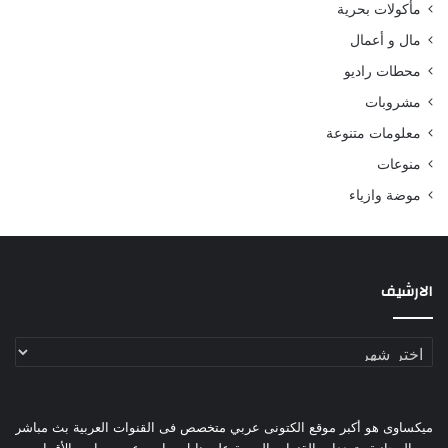
مأكولات بحرية
مال و أعمال
محطات راديو
مشروبات
معلومات متنوعة
منوعات
موضة وازياء
الارشيف
الارشيف
ميكساوى هو أكبر موقع الكتونى عربي متخصص فى القنوات العربية بث مباشر
المجانية وترددات القنوات العربية على نايل سات وعرب سات والأقمار