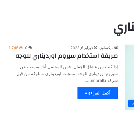
اري
ميكساوى
فبراير 6, 2022
0
1٬745
طريقة استخدام سيروم اورديناري للوجه
إذا كنت من عشاق الجمال، فمن المحتمل أنك سمعت عن
سيروم اورديناري للوجه. منتجات اورديناري مملوكة من قبل
شركة umbrella.…
أكمل القراءة »
ت