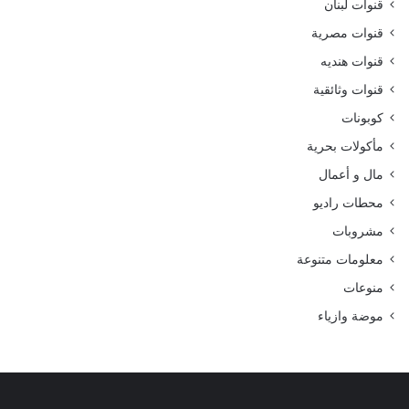
قنوات لبنان
قنوات مصرية
قنوات هنديه
قنوات وثائقية
كوبونات
مأكولات بحرية
مال و أعمال
محطات راديو
مشروبات
معلومات متنوعة
منوعات
موضة وازياء